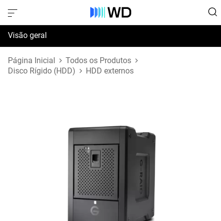
Visão geral
Especificações
Página Inicial
Todos os Produtos
Disco Rígido (HDD)
HDD externos
Suporte e Recursos