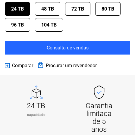
24 TB
48 TB
72 TB
80 TB
96 TB
104 TB
Consulta de vendas
Comparar
Procurar um revendedor
24 TB
Garantia
limitada
capacidade
de 5
anos