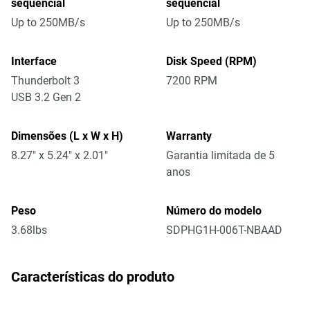
sequencial
sequencial
Up to 250MB/s
Up to 250MB/s
Interface
Disk Speed (RPM)
Thunderbolt 3
7200 RPM
USB 3.2 Gen 2
Dimensões (L x W x H)
Warranty
8.27" x 5.24" x 2.01"
Garantia limitada de 5
anos
Peso
Número do modelo
3.68lbs
SDPHG1H-006T-NBAAD
Características do produto