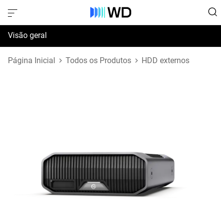
Visão geral
Especificações
Página Inicial
Todos os Produtos
HDD externos
Suporte e Recursos