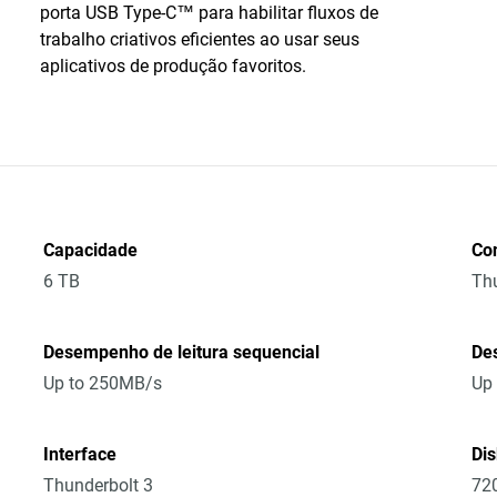
porta USB Type-C™ para habilitar fluxos de
trabalho criativos eficientes ao usar seus
aplicativos de produção favoritos.
Capacidade
Co
6 TB
Thu
Desempenho de leitura sequencial
De
Up to 250MB/s
Up
Interface
Di
Thunderbolt 3
72