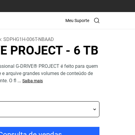
Meu Suporte
o:
SDPHG1H-006T-NBAAD
VE PROJECT
- 6 TB
ssional G-DRIVE® PROJECT é feito para quem
ite e arquive grandes volumes de conteúdo de
nte. O fl
...
Saiba mais
Consulta de vendas