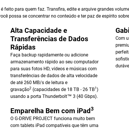
ito para quem faz. Transfira, edite e arquive grandes volumes
 você possa se concentrar no conteúdo e ter paz de espírito so
Alta Capacidade e
Gab
Transferências de Dados
Com u
premi
Rápidas
perfe
Faça backup rapidamente ou adicione
sofist
armazenamento rápido ao seu computador
duráve
para suas fotos HD, vídeos e músicas com
transferências de dados de alta velocidade
de até 260 MB/s de leitura e
2
1
gravação
(capacidades de 18 TB - 26 TB
)
usando a porta Thunderbolt™ 3 (40 Gbps).
3
Emparelha Bem com iPad
O G-DRIVE PROJECT funciona muito bem
com tablets iPad compatíveis que têm uma