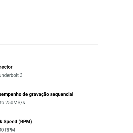
nector
nderbolt 3
sempenho de gravação sequencial
 to 250MB/s
sk Speed (RPM)
00 RPM