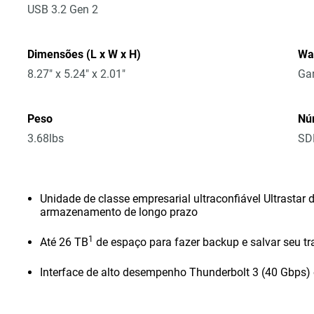
USB 3.2 Gen 2
Dimensões (L x W x H)
Wa
8.27" x 5.24" x 2.01"
Gar
Peso
Nú
3.68lbs
SD
Unidade de classe empresarial ultraconfiável Ultrastar
armazenamento de longo prazo
1
Até 26 TB
de espaço para fazer backup e salvar seu tr
Interface de alto desempenho Thunderbolt 3 (40 Gbps)