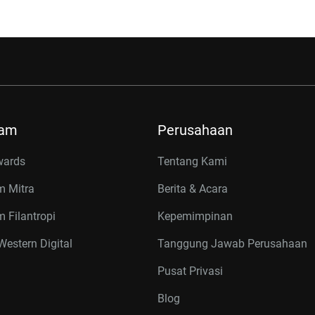
ram
Perusahaan
wards
Tentang Kami
m Mitra
Berita & Acara
 Filantropi
Kepemimpinan
estern Digital
Tanggung Jawab Perusahaan
Pusat Privasi
Blog