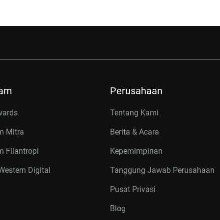
ram
Perusahaan
wards
Tentang Kami
m Mitra
Berita & Acara
 Filantropi
Kepemimpinan
estern Digital
Tanggung Jawab Perusahaan
Pusat Privasi
Blog