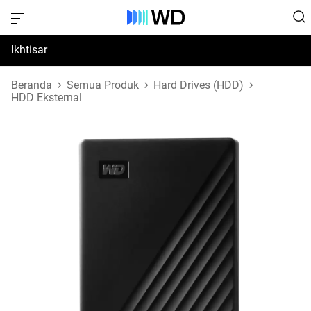
Ikhtisar
Spesifikasi
Beranda
Semua Produk
Hard Drives (HDD)
HDD Eksternal
Dukungan & Sumber Daya