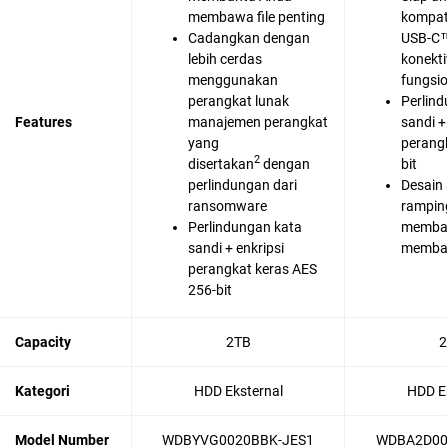
membawa file penting
kompat
Cadangkan dengan
USB-C™
lebih cerdas
konekti
menggunakan
fungsi
perangkat lunak
Perlind
Features
manajemen perangkat
sandi +
yang
perangk
2
disertakan
dengan
bit
perlindungan dari
Desain
ransomware
rampin
Perlindungan kata
memba
sandi + enkripsi
membaw
perangkat keras AES
256-bit
Capacity
2TB
2
Kategori
HDD Eksternal
HDD Ek
Model Number
WDBYVG0020BBK-JES1
WDBA2D00