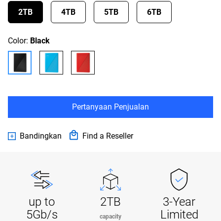
2TB
4TB
5TB
6TB
Color:
Black
Pertanyaan Penjualan
Bandingkan
Find a Reseller
up to
2TB
3-Year
5Gb/s
Limited
capacity