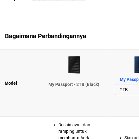
Bagaimana Perbandingannya
My Passpo
Model
My Passport - 2TB (Black)
Desain awet dan
ramping untuk
membantu Anda
Siap u