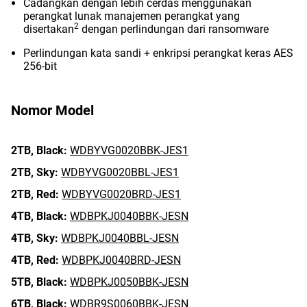
Cadangkan dengan lebih cerdas menggunakan
perangkat lunak manajemen perangkat yang
2
disertakan
dengan perlindungan dari ransomware
Perlindungan kata sandi + enkripsi perangkat keras AES
256-bit
Nomor Model
2TB,
Black:
WDBYVG0020BBK-JES1
2TB,
Sky:
WDBYVG0020BBL-JES1
2TB,
Red:
WDBYVG0020BRD-JES1
4TB,
Black:
WDBPKJ0040BBK-JESN
4TB,
Sky:
WDBPKJ0040BBL-JESN
4TB,
Red:
WDBPKJ0040BRD-JESN
5TB,
Black:
WDBPKJ0050BBK-JESN
6TB,
Black:
WDBR9S0060BBK-JESN