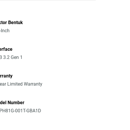
ktor Bentuk
-Inch
erface
 3.2 Gen 1
rranty
ear Limited Warranty
del Number
PH81G-001T-GBA1D