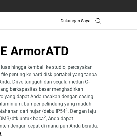
Dukungan Saya
VE ArmorATD
 luas hingga kembali ke studio, percayakan
 file penting ke hard disk portabel yang tanpa
Anda. Drive tangguh dan segala medan G-
ang berkapasitas besar menghadirkan
ro yang dapat Anda rasakan dengan casing
 aluminium, bumper pelindung yang mudah
4
tahanan dari hujan/debu IP54
. Dengan laju
2
30MB/dtk untuk baca
, Anda dapat
ten dengan cepat di mana pun Anda berada.
a