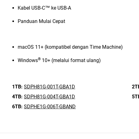
Kabel USB-C™ ke USB-A
Panduan Mulai Cepat
macOS 11+ (kompatibel dengan Time Machine)
®
Windows
10+ (melalui format ulang)
1TB:
SDPH81G-001T-GBA1D
2T
4TB:
SDPH81G-004T-GBA1D
5T
6TB:
SDPHE1G-006T-GBAND