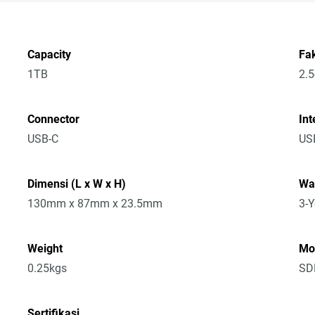
Capacity
Fa
1TB
2.5
Connector
Int
USB-C
USB
Dimensi (L x W x H)
Wa
130mm x 87mm x 23.5mm
3-Y
Weight
Mo
0.25kgs
SD
Sertifikasi