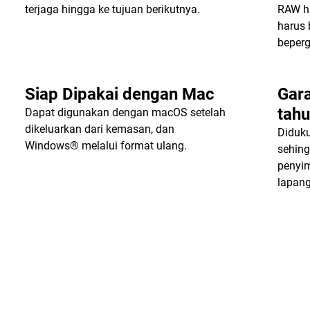
terjaga hingga ke tujuan berikutnya.
RAW hi
harus 
beperg
Siap Dipakai dengan Mac
Gara
tah
Dapat digunakan dengan macOS setelah
dikeluarkan dari kemasan, dan
Diduku
Windows® melalui format ulang.
sehin
penyi
lapang