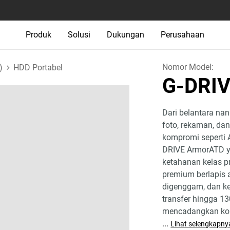
Produk
Solusi
Dukungan
Perusahaan
Nomor Model:
)
HDD Portabel
G-DRI
Dari belantara nan
foto, rekaman, dan
kompromi seperti 
DRIVE ArmorATD y
ketahanan kelas p
premium berlapis
digenggam, dan ke
transfer hingga 1
mencadangkan kon
...
Lihat selengkapny