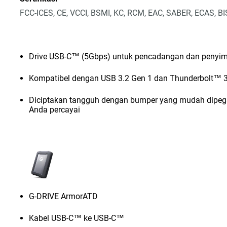
FCC-ICES, CE, VCCI, BSMI, KC, RCM, EAC, SABER, ECAS, B
Drive USB-C™ (5Gbps) untuk pencadangan dan penyimp
Kompatibel dengan USB 3.2 Gen 1 dan Thunderbolt™ 
Diciptakan tangguh dengan bumper yang mudah dipega
Anda percayai
G-DRIVE ArmorATD
Kabel USB-C™ ke USB-C™