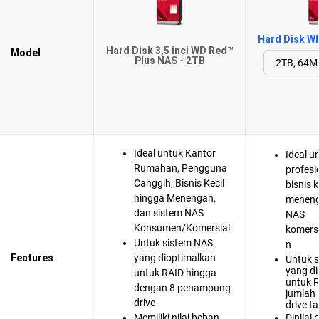
Hard Disk W
Hard Disk 3,5 inci WD Red™
Model
Plus NAS - 2TB
Ideal untuk Kantor
Ideal u
Rumahan, Pengguna
profesio
Canggih, Bisnis Kecil
bisnis 
hingga Menengah,
meneng
dan sistem NAS
NAS
Konsumen/Komersial
komers
Untuk sistem NAS
n
Features
yang dioptimalkan
Untuk 
yang d
untuk RAID hingga
untuk 
dengan 8 penampung
jumlah
drive
drive t
Memiliki nilai beban
Dinilai