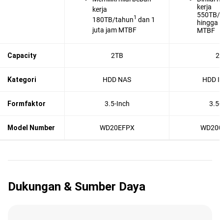
kerja
kerja
550TB/
1
180TB/tahun
dan 1
hingga 
juta jam MTBF
MTBF
Capacity
2TB
2
Kategori
HDD NAS
HDD I
Formfaktor
3.5-Inch
3.5
Model Number
WD20EFPX
WD20
Dukungan & Sumber Daya