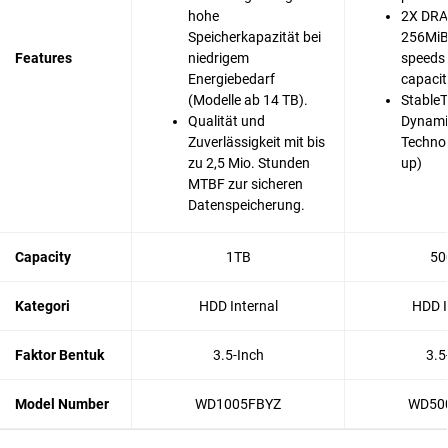
hohe
2X DRA
Speicherkapazität bei
256MiB 
Features
niedrigem
speeds 
Energiebedarf
capaci
(Modelle ab 14 TB).
Stable
Qualität und
Dynami
Zuverlässigkeit mit bis
Techno
zu 2,5 Mio. Stunden
up)
MTBF zur sicheren
Datenspeicherung.
Capacity
1TB
50
Kategori
HDD Internal
HDD I
Faktor Bentuk
3.5-Inch
3.5
Model Number
WD1005FBYZ
WD50