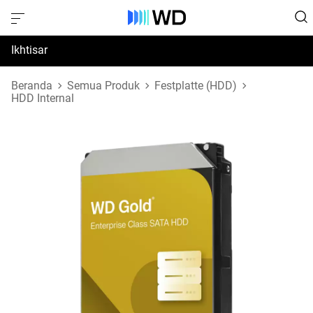
Ikhtisar
Spesifikasi
Beranda
Semua Produk
Festplatte (HDD)
HDD Internal
Dukungan & Sumber Daya