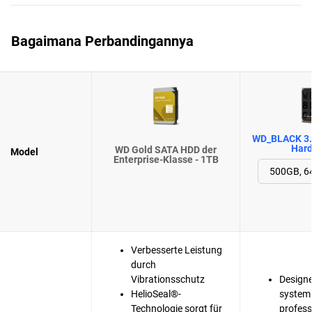
Bagaimana Perbandingannya
WD_BLACK 3.
Hard
WD Gold SATA HDD der
Model
Enterprise-Klasse - 1TB
Verbesserte Leistung
durch
Vibrationsschutz
Designe
HelioSeal®-
system 
Technologie sorgt für
profess