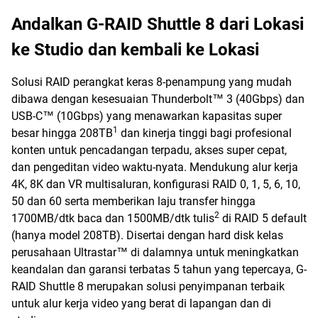
Andalkan G-RAID Shuttle 8 dari Lokasi
ke Studio dan kembali ke Lokasi
Solusi RAID perangkat keras 8-penampung yang mudah
dibawa dengan kesesuaian Thunderbolt™ 3 (40Gbps) dan
USB-C™ (10Gbps) yang menawarkan kapasitas super
1
besar hingga 208TB
dan kinerja tinggi bagi profesional
konten untuk pencadangan terpadu, akses super cepat,
dan pengeditan video waktu-nyata. Mendukung alur kerja
4K, 8K dan VR multisaluran, konfigurasi RAID 0, 1, 5, 6, 10,
50 dan 60 serta memberikan laju transfer hingga
2
1700MB/dtk baca dan 1500MB/dtk tulis
di RAID 5 default
(hanya model 208TB). Disertai dengan hard disk kelas
perusahaan Ultrastar™ di dalamnya untuk meningkatkan
keandalan dan garansi terbatas 5 tahun yang tepercaya, G-
RAID Shuttle 8 merupakan solusi penyimpanan terbaik
untuk alur kerja video yang berat di lapangan dan di