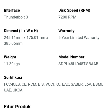
Interface
Disk Speed (RPM)
Thunderbolt 3
7200 RPM
Dimensi (L x W x H)
Warranty
245.11mm x 175.01mm x
5-Year Limited Warranty
385.06mm
Weight
Model Number
11.39kgs
SDPH48H-048T-SBAAB
Sertifikasi
FCC-ICES, CE, RCM, BIS, VCCI, KC, EAC, SABER, LoA, BSMI,
UAE, UKCA
Fitur Produk