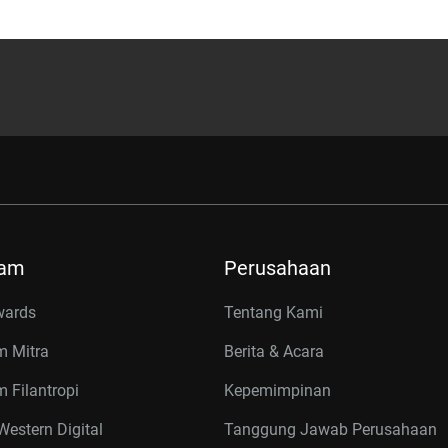
ram
Perusahaan
wards
Tentang Kami
m Mitra
Berita & Acara
 Filantropi
Kepemimpinan
estern Digital
Tanggung Jawab Perusahaan