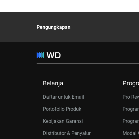
Pengungkapan
Belanja
Prog
Daftar untuk Email
Pro Re
Portofolio Produk
Progra
Kebijakan Garansi
Program
Distributor & Penyalur
Modal W