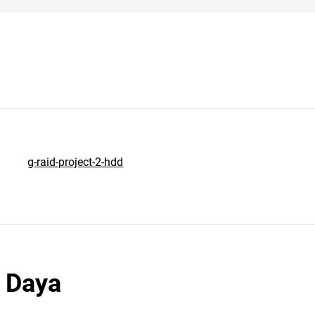
g-raid-project-2-hdd
 Daya