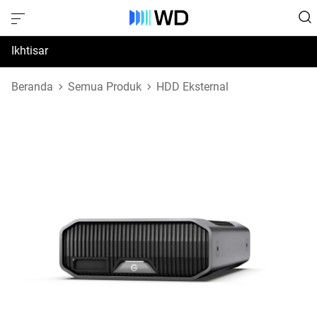
Ikhtisar
Spesifikasi
Beranda
Semua Produk
HDD Eksternal
Dukungan & Sumber Daya