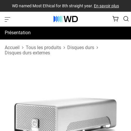
WD named Most Ethical for 8th straight year.
En savoir plus
Présentation
Spécifications
Accueil
Tous les produits
Disques durs
Disques durs externes
Assistance et ressources