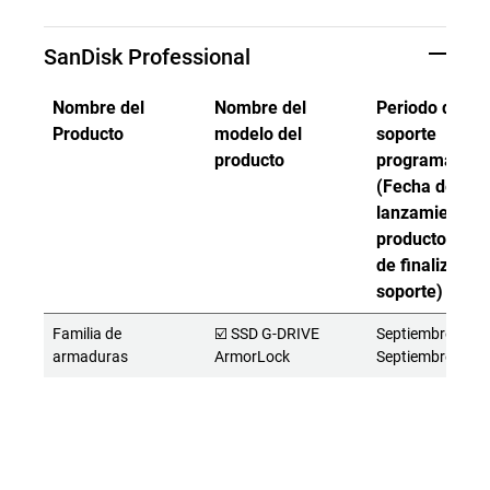
SanDisk Professional
Nombre del
Nombre del
Periodo de
Producto
modelo del
soporte
producto
programado
(Fecha de
lanzamiento d
producto - Fe
de finalización
soporte)
Familia de
☑️ SSD G-DRIVE
Septiembre de 20
armaduras
ArmorLock
Septiembre de 2