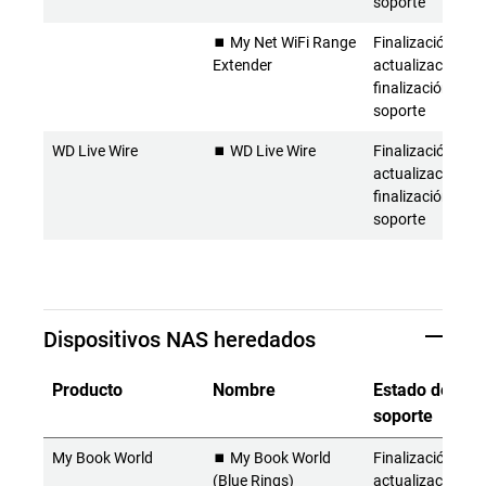
soporte
⏹️ My Net WiFi Range
Finalización de l
Extender
actualizaciones 
finalización del
soporte
WD Live Wire
⏹️ WD Live Wire
Finalización de l
actualizaciones 
finalización del
soporte
Dispositivos NAS heredados
Producto
Nombre
Estado del
soporte
My Book World
⏹️ My Book World
Finalización de l
(Blue Rings)
actualizaciones 