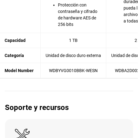
durade
Protección con
pueda l
contraseña y cifrado
archivo
de hardware AES de
a todas
256 bits
Capacidad
1 TB
2
Categoría
Unidad de disco duro externa
Unidad de dis
Model Number
WDBYVG0010BBK-WESN
WDBA2D00
Soporte y recursos