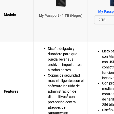
My Passpo
Modelo
My Passport - 1 TB (Negro)
Diseño delgado y
Listo p
duradero para que
con Ma
pueda llevar sus
con US
archivos importantes
conecti
a todas partes
funcion
Copias de seguridad
inconve
más inteligentes con el
Con pro
software incluido de
median
Features
administración de
contras
2
dispositivos
con
de har
protección contra
256 bit
ataques de
Diseño 
ransomware