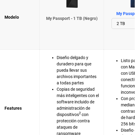
My Passpo
Modelo
My Passport - 1 TB (Negro)
Diseño delgado y
Listo p
duradero para que
con Ma
pueda llevar sus
con US
archivos importantes
conecti
a todas partes
funcion
Copias de seguridad
inconve
más inteligentes con el
Con pro
software incluido de
median
Features
administración de
contras
2
dispositivos
con
de har
protección contra
256 bit
ataques de
Diseño 
ransomware