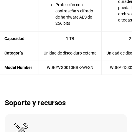
durade
Protección con
pueda l
contraseña y cifrado
archivo
de hardware AES de
a todas
256 bits
Capacidad
1 TB
2
Categoría
Unidad de disco duro externa
Unidad de dis
Model Number
WDBYVG0010BBK-WESN
WDBA2D00
Soporte y recursos