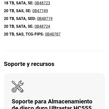
18 TB,
SATA,
SE:
0B48723
20 TB,
SAS,
SE:
0B47749
20 TB,
SATA,
SED:
0B48719
20 TB,
SATA,
SE:
0B48724
20 TB,
SAS,
TCG-FIPS:
0B48787
Soporte y recursos
Soporte para Almacenamiento
de disco duro Ultrastar HC555