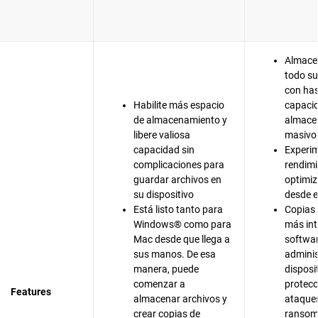
Almace
todo su
con ha
Habilite más espacio
capaci
de almacenamiento y
almace
libere valiosa
masivo
capacidad sin
Experim
complicaciones para
rendim
guardar archivos en
optimiz
su dispositivo
desde el
Está listo tanto para
Copias 
Windows® como para
más int
Mac desde que llega a
softwar
sus manos. De esa
adminis
manera, puede
disposi
comenzar a
protecc
Features
almacenar archivos y
ataque
crear copias de
ranso