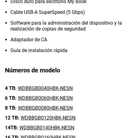
Disco duro para escritorio My Book
Cable USB-A SuperSpeed (5 Gbps)
Software para la administración del dispositivo y la
realización de copias de seguridad
Adaptador de CA
Guía de instalación rápida
Números de modelo
4 TB:
WDBBGB0040HBK-NESN
6 TB:
WDBBGB0060HBK-NESN
8 TB:
WDBBGB0080HBK-NESN
12 TB:
WDBBGB0120HBK-NESN
14TB:
WDBBGB0140HBK-NESN
16 TB:
WDBBGB0160HBK-NESN