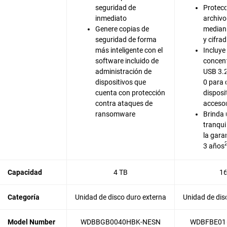
seguridad de
Protecc
inmediato
archivo
Genere copias de
median
seguridad de forma
y cifra
más inteligente con el
Incluye
software incluido de
concen
administración de
USB 3.
dispositivos que
0 para 
cuenta con protección
disposi
contra ataques de
accesor
ransomware
Brinda
tranqui
la gara
3 años
Capacidad
4 TB
16
Categoría
Unidad de disco duro externa
Unidad de dis
Model Number
WDBBGB0040HBK-NESN
WDBFBE01