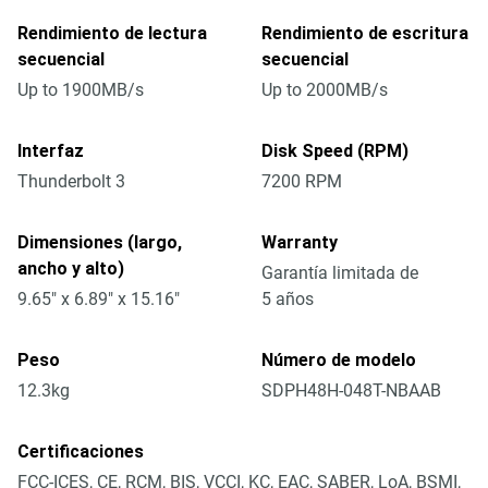
Rendimiento de lectura
Rendimiento de escritura
secuencial
secuencial
Up to 1900MB/s
Up to 2000MB/s
Interfaz
Disk Speed (RPM)
Thunderbolt 3
7200 RPM
Dimensiones (largo,
Warranty
ancho y alto)
Garantía limitada de
9.65" x 6.89" x 15.16"
5 años
Peso
Número de modelo
12.3kg
SDPH48H-048T-NBAAB
Certificaciones
FCC-ICES, CE, RCM, BIS, VCCI, KC, EAC, SABER, LoA, BSMI,