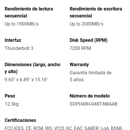
Rendimiento de lectura
Rendimiento de escritura
secuencial
secuencial
Up to 1900MB/s
Up to 2000MB/s
Interfaz
Disk Speed (RPM)
Thunderbolt 3
7200 RPM
Dimensiones (largo, ancho
Warranty
y alto)
Garantía limitada de
9.65" x 6.89" x 15.16"
5 años
Peso
Número de modelo
12.3kg
SDPH48H-048T-NBAAB
Certificaciones
FCC-ICES, CE, RCM, BIS, VCCI, KC, EAC, SABER, LoA, BSMI,