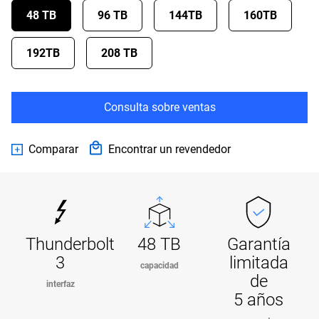
48 TB
96 TB
144TB
160TB
192TB
208 TB
Consulta sobre ventas
Comparar
Encontrar un revendedor
Thunderbolt
48 TB
Garantía
3
limitada
capacidad
de
interfaz
5 años