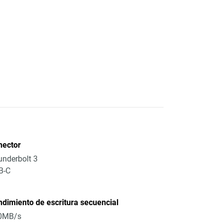
nector
nderbolt 3
B-C
dimiento de escritura secuencial
0MB/s