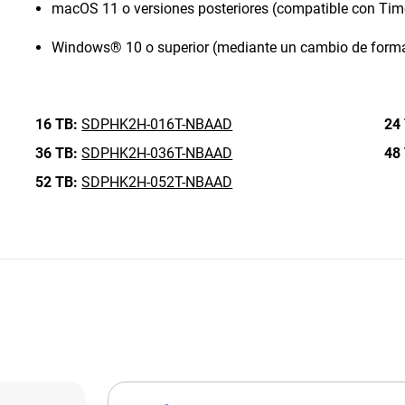
macOS 11 o versiones posteriores (compatible con Ti
Windows® 10 o superior (mediante un cambio de form
16 TB:
SDPHK2H-016T-NBAAD
24
36 TB:
SDPHK2H-036T-NBAAD
48
52 TB:
SDPHK2H-052T-NBAAD