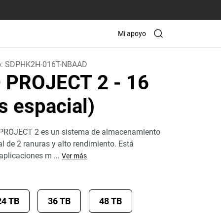
Mi apoyo
o:
SDPHK2H-016T-NBAAD
D PROJECT 2
- 16
s espacial)
 PROJECT 2 es un sistema de almacenamiento
al de 2 ranuras y alto rendimiento. Está
 aplicaciones m
...
Ver más
24 TB
36 TB
48 TB