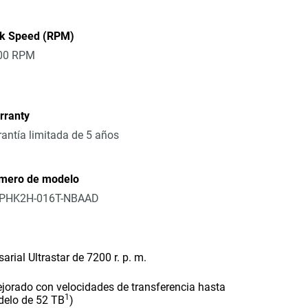
sk Speed (RPM)
00 RPM
rranty
antía limitada de 5 años
mero de modelo
PHK2H-016T-NBAAD
ial Ultrastar de 7200 r. p. m.
jorado con velocidades de transferencia hasta
1
delo de 52 TB
)