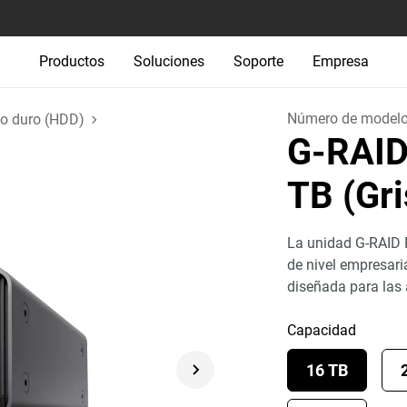
Productos
Soluciones
Soporte
Empresa
Número de model
co duro (HDD)
G-RAI
TB (Gri
La unidad G-RAID
de nivel empresari
diseñada para las
Capacidad
16 TB