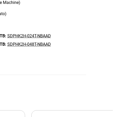
me Machine)
ato)
 TB:
SDPHK2H-024T-NBAAD
 TB:
SDPHK2H-048T-NBAAD