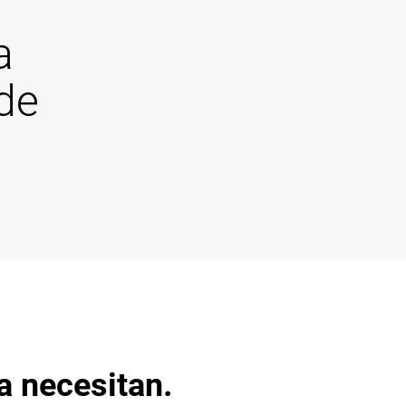
a
 de
a necesitan.