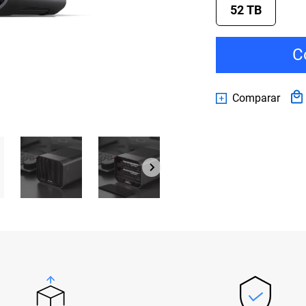
52 TB
C
Comparar