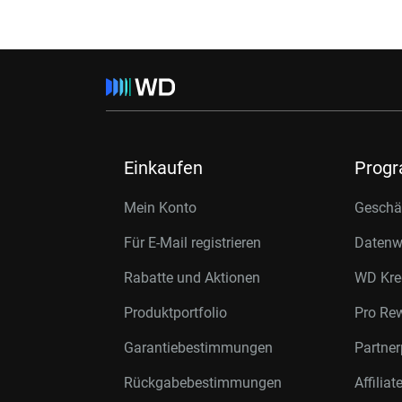
Einkaufen
Prog
Mein Konto
Geschäf
Für E-Mail registrieren
Datenwi
Rabatte und Aktionen
WD Kre
Produktportfolio
Pro Re
Garantiebestimmungen
Partne
Rückgabebestimmungen
Affilia