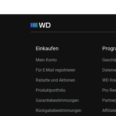
Einkaufen
Prog
Mein Konto
Geschäf
Für E-Mail registrieren
Datenwi
Rabatte und Aktionen
WD Kre
Produktportfolio
Pro Re
Garantiebestimmungen
Partne
Rückgabebestimmungen
Affilia