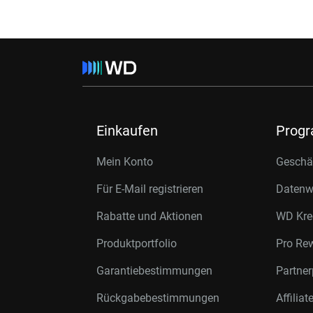
Einkaufen
Prog
Mein Konto
Geschäf
Für E-Mail registrieren
Datenwi
Rabatte und Aktionen
WD Kre
Produktportfolio
Pro Re
Garantiebestimmungen
Partne
Rückgabebestimmungen
Affilia