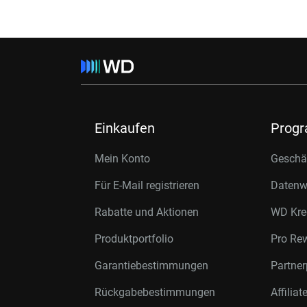
Einkaufen
Prog
Mein Konto
Geschäf
Für E-Mail registrieren
Datenwi
Rabatte und Aktionen
WD Kre
Produktportfolio
Pro Re
Garantiebestimmungen
Partne
Rückgabebestimmungen
Affilia