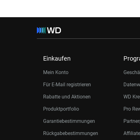
Einkaufen
Prog
Mein Konto
Geschäf
Für E-Mail registrieren
Datenwi
Rabatte und Aktionen
WD Kre
Produktportfolio
Pro Re
Garantiebestimmungen
Partne
Rückgabebestimmungen
Affilia