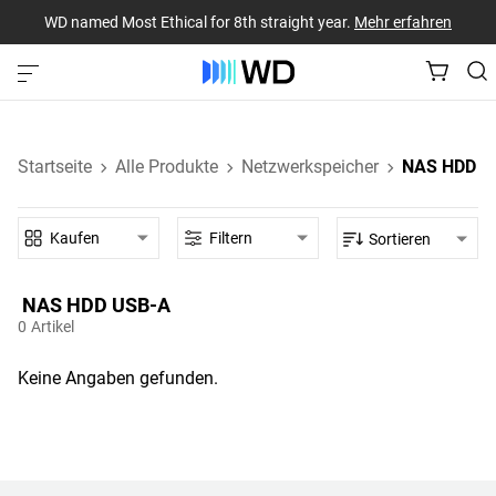
WD named Most Ethical for 8th straight year.
Mehr erfahren
Startseite
Alle Produkte
Netzwerkspeicher
NAS HDD
Kaufen
Filtern
Sortieren
NAS HDD‎ USB-A‎
0
Artikel
Keine Angaben gefunden.