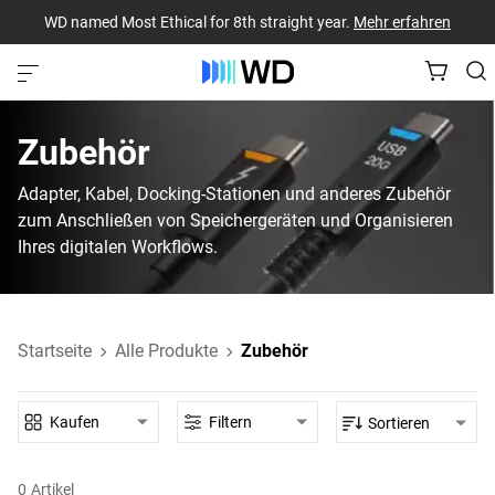
WD named Most Ethical for 8th straight year.
Mehr erfahren
Zubehör
Adapter, Kabel, Docking-Stationen und anderes Zubehör
zum Anschließen von Speichergeräten und Organisieren
Ihres digitalen Workflows.
Startseite
Alle Produkte
Zubehör
Kaufen
Filtern
Sortieren
0
Artikel