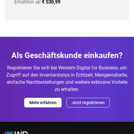
Erhältlich ab
€ 530,99
Als Geschäftskunde einkaufen?
Registrieren Sie sich bei Western Digital for Business, um
Zugriff auf den Inventarstatus in Echtzeit, Mengenrabatte,
einfache Nachbestellungen und weitere exklusive Vorteile
zu erhalten.
Mehr erfahren
Jetzt registrieren