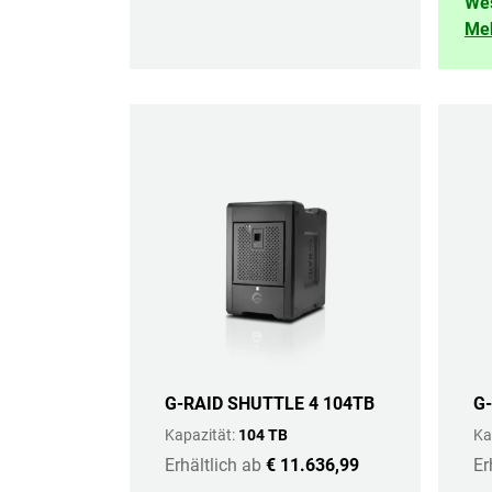
Wes
Meh
G-RAID SHUTTLE 4 104TB
G
Kapazität:
104 TB
Ka
Erhältlich ab
€ 11.636,99
Er