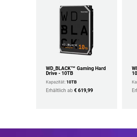
WD_BLACK™ Gaming Hard
WD
Drive - 10TB
1
Kapazität:
10TB
Ka
Erhältlich ab
€ 619,99
Er