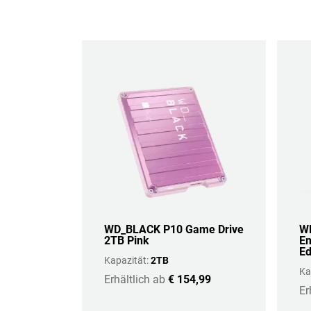
WD_BLACK P10 Game Drive
WD
2TB Pink
Em
Ed
Kapazität:
2TB
Ka
Erhältlich ab
€ 154,99
Er