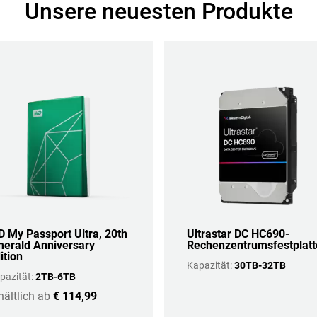
Unsere neuesten Produkte
 My Passport Ultra, 20th
Ultrastar DC HC690-
erald Anniversary
Rechenzentrumsfestplatt
ition
Kapazität:
30TB-32TB
pazität:
2TB-6TB
hältlich ab
€ 114,99