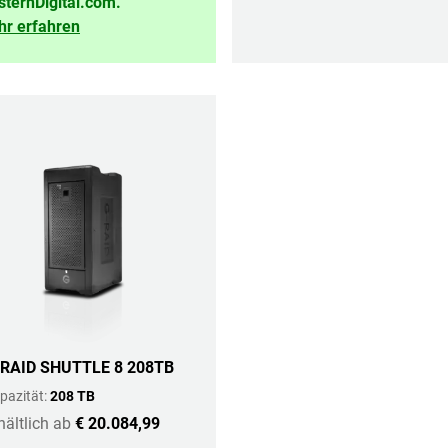
ternDigital.com.
r erfahren
-RAID SHUTTLE 8 208TB
pazität:
208 TB
hältlich ab
€ 20.084,99