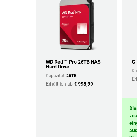
WD Red™ Pro 26TB NAS
G-
Hard Drive
Ka
Kapazität:
26TB
Er
Erhältlich ab
€ 998,99
Die
zus
ein
aus