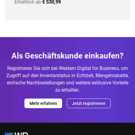
Erhältlich ab
€ 530,99
Als Geschäftskunde einkaufen?
Registrieren Sie sich bei Western Digital for Business, um
Zugriff auf den Inventarstatus in Echtzeit, Mengenrabatte,
einfache Nachbestellungen und weitere exklusive Vorteile
zu erhalten.
Mehr erfahren
Jetzt registrieren