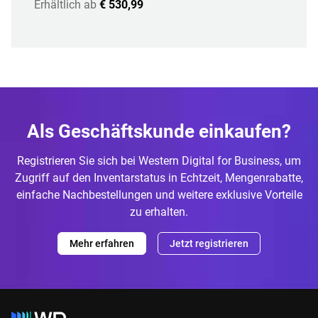
Erhältlich ab
€ 530,99
Als Geschäftskunde einkaufen?
Registrieren Sie sich bei Western Digital for Business, um
Zugriff auf den Inventarstatus in Echtzeit, Mengenrabatte,
einfache Nachbestellungen und weitere exklusive Vorteile
zu erhalten.
Mehr erfahren
Jetzt registrieren