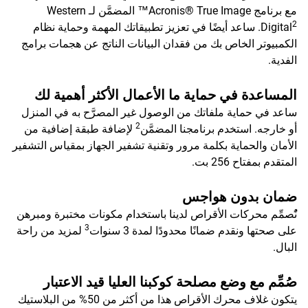
مع برنامج Acronis® True Image™ المضمَّن لـ Western
2
Digital
. ساعد أيضًا في تعزيز تطبيقاتك المهمة وحماية نظام
الكمبيوتر الخاص بك من فقدان البيانات الناتج عن هجمات برامج
الفدية.
المساعدة في حماية ما الأعمال الأكثر أهمية لك
ساعد في حماية ملفاتك من الوصول غير المصرَّح به في المنزل
2
أو خارجه. استخدم برنامجنا المضمَّن
لإضافة طبقة إضافية من
الأمان والحماية بكلمة مرور وتقنية تشفير الجهاز بمقياس التشفير
المتقدم بمفتاح 256 بت.
ضمان بدون هواجس
نًُصمِّم محركات الأقراص لدينا باستخدام مكونات مختبرة ومبرهن
3
على صحتها ونقدم ضمانًا محدودًا لمدة 3 سنوات
لمزيد من راحة
البال.
صُمِّم مع وضع مصلحة كوكبنا العليا قيد الاعتبار
يتكون غلاف محرك الأقراص هذا من أكثر من 50% من البلاستيك