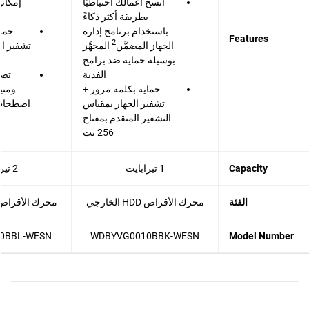
انسخ أعمالك احتياطيًا
إمكاني
بطريقة أكثر ذكاءً
باستخدام برنامج إدارة
حماي
Features
2
الجهاز المضمَّن
المجهَّز
بوسيلة حماية ضد برامج
الفدية
تصم
حماية بكلمة مرور +
ومتي
تشفير الجهاز بمقياس
اصطحاب 
التشفير المتقدم بمفتاح
256 بت
Capacity
1 تيرابايت
2 تيرابايت
الفئة
محرك الأقراص HDD الخارجي
محرك الأقراص HDD الخار
0BBL-WESN
WDBYVG0010BBK-WESN
Model Number