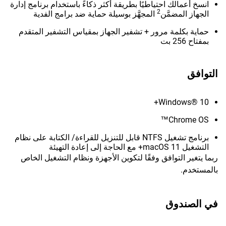
انسخ أعمالك احتياطيًا بطريقة أكثر ذكاءً باستخدام برنامج إدارة
2
الجهاز المضمَّن
المجهَّز بوسيلة حماية ضد برامج الفدية
حماية بكلمة مرور + تشفير الجهاز بمقياس التشفير المتقدم
بمفتاح 256 بت
التوافق
Windows® 10+
Chrome OS™
برنامج تشغيل NTFS قابل للتنزيل للقراءة/ الكتابة على نظام
التشغيل macOS 11+ مع الحاجة إلى إعادة التهيئة
ربما يتغير التوافق وفقًا لتكوين الأجهزة ونظام التشغيل الخاص
بالمستخدم.
في الصندوق