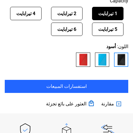
Capacity
1 تيرابايت
2 تيرابايت
4 تيرابايت
5 تيرابايت
6 تيرابايت
اللون:
أسود
استفسارات المبيعات
مقارنة
العثور على بائع تجزئة