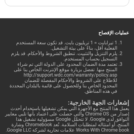
عمليات الإفصاح
1 تيرابايت = 1 تريليون بايت. قد تكون سعة المستخدم
الفعلية أقل، بناءً على بيئة التشغيل.
يلزم التنزيل والتثبيت. تنطبق الشروط والأحكام. قد يلزم
التسجيل بحساب المستخدم.
تعتمد مدة الضمان المحدود على الدولة التي تم شراء
المنتج منها. تفضل بزيارة موقع الإنترنت الخاص بنا على
http://support.wdc.com/warranty/policy.asp
للاطلاع على الشروط والأحكام المفصلة للضمان
المحدود الخاص بنا وللحصول على قائمة بالبلدان المحددة
في هذه المناطق.
إشعارات الجهة الخارجية:
يعمل هذا المنتج مع الأجهزة التي يمكن تشغيلها باستخدام أحدث
إصدار من Chrome OS والتي حصلت على اعتماد بأنها تلبي معايير
التوافق لدى Google. لا تتحمَّل Google مسؤولية تشغيل هذا
المنتج، أو امتثاله لمتطلبات السلامة. تُعد Chromebook وشارة
Works With Chrome book علامات تجارية لشركة Google LLC.