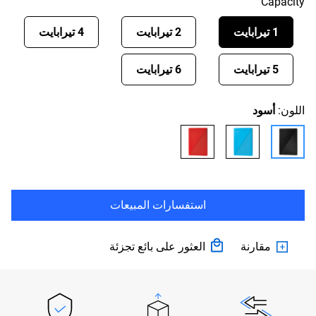
Capacity
1 تيرابايت
2 تيرابايت
4 تيرابايت
5 تيرابايت
6 تيرابايت
اللون:
أسود
استفسارات المبيعات
مقارنة
العثور على بائع تجزئة