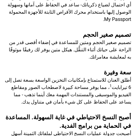
أي احتمال لضياع ذكرياتك- ساعد في الحفاظ على آمانها وسهولة
الوصول إليها باستخدام محرك الأقراص الثابتة للأجهزة المحمولة
My Passport.
تصميم صغير الحجم
تصميم صغير الحجم ومتين للمساعدة في إضفاء أقصى قدر من
الراحة على حياتك أثناء التنقُّل. هيكل متين يوفر لك رفيقًا موثوقًا
به لمعايشة مغامراتك.
سعة وفيرة
أطلق العنان للاستمتاع بإمكانيات التخزين الواسعة بسعة تصل إلى
1
6 تيرابايت
، مما يوفر مساحة كبيرة لاصطحاب الصور ومقاطع
الفيديو والموسيقى والمستندات المهمة معك أينما تذهب - مما
يساعد على الحفاظ على كل شيء بأمان في متناول يدك.
أصبح النسخ الاحتياطي في غاية السهولة. المساعدة
في الحماية من برامج الفدية.
أصبحت جدولة عمليات النسخ الاحتياطي لملفاتك الثمينة أسهل