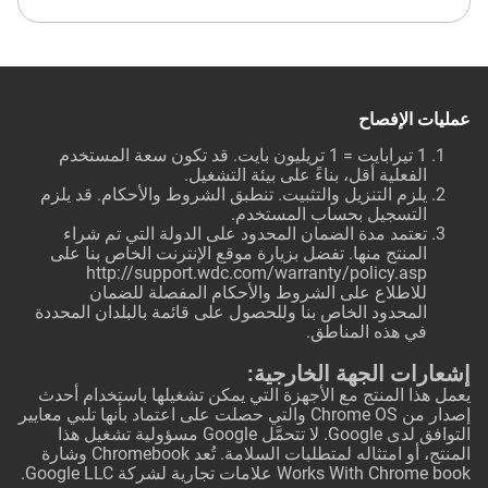
عمليات الإفصاح
1 تيرابايت = 1 تريليون بايت. قد تكون سعة المستخدم
الفعلية أقل، بناءً على بيئة التشغيل.
يلزم التنزيل والتثبيت. تنطبق الشروط والأحكام. قد يلزم
التسجيل بحساب المستخدم.
تعتمد مدة الضمان المحدود على الدولة التي تم شراء
المنتج منها. تفضل بزيارة موقع الإنترنت الخاص بنا على
http://support.wdc.com/warranty/policy.asp
للاطلاع على الشروط والأحكام المفصلة للضمان
المحدود الخاص بنا وللحصول على قائمة بالبلدان المحددة
في هذه المناطق.
إشعارات الجهة الخارجية:
يعمل هذا المنتج مع الأجهزة التي يمكن تشغيلها باستخدام أحدث
إصدار من Chrome OS والتي حصلت على اعتماد بأنها تلبي معايير
التوافق لدى Google. لا تتحمَّل Google مسؤولية تشغيل هذا
المنتج، أو امتثاله لمتطلبات السلامة. تُعد Chromebook وشارة
Works With Chrome book علامات تجارية لشركة Google LLC.