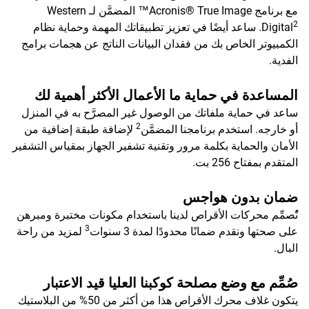
مع برنامج Acronis® True Image™ المضمَّن لـ Western
2
Digital
. ساعد أيضًا في تعزيز تطبيقاتك المهمة وحماية نظام
الكمبيوتر الخاص بك من فقدان البيانات الناتج عن هجمات برامج
الفدية.
المساعدة في حماية ما الأعمال الأكثر أهمية لك
ساعد في حماية ملفاتك من الوصول غير المصرَّح به في المنزل
2
أو خارجه. استخدم برنامجنا المضمَّن
لإضافة طبقة إضافية من
الأمان والحماية بكلمة مرور وتقنية تشفير الجهاز بمقياس التشفير
المتقدم بمفتاح 256 بت.
ضمان بدون هواجس
نًُصمِّم محركات الأقراص لدينا باستخدام مكونات مختبرة ومبرهن
3
على صحتها ونقدم ضمانًا محدودًا لمدة 3 سنوات
لمزيد من راحة
البال.
صُمِّم مع وضع مصلحة كوكبنا العليا قيد الاعتبار
يتكون غلاف محرك الأقراص هذا من أكثر من 50% من البلاستيك