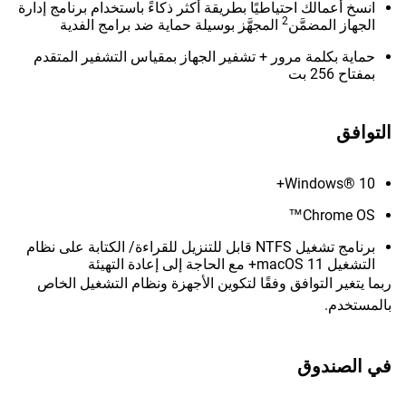
انسخ أعمالك احتياطيًا بطريقة أكثر ذكاءً باستخدام برنامج إدارة
2
الجهاز المضمَّن
المجهَّز بوسيلة حماية ضد برامج الفدية
حماية بكلمة مرور + تشفير الجهاز بمقياس التشفير المتقدم
بمفتاح 256 بت
التوافق
Windows® 10+
Chrome OS™
برنامج تشغيل NTFS قابل للتنزيل للقراءة/ الكتابة على نظام
التشغيل macOS 11+ مع الحاجة إلى إعادة التهيئة
ربما يتغير التوافق وفقًا لتكوين الأجهزة ونظام التشغيل الخاص
بالمستخدم.
في الصندوق