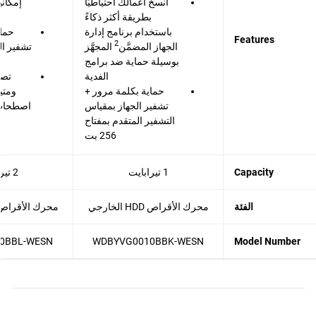
انسخ أعمالك احتياطيًا
إمكاني
بطريقة أكثر ذكاءً
باستخدام برنامج إدارة
حماي
Features
2
الجهاز المضمَّن
المجهَّز
بوسيلة حماية ضد برامج
الفدية
تصم
حماية بكلمة مرور +
ومتي
تشفير الجهاز بمقياس
اصطحاب 
التشفير المتقدم بمفتاح
256 بت
Capacity
1 تيرابايت
2 تيرابايت
الفئة
محرك الأقراص HDD الخارجي
محرك الأقراص HDD الخار
0BBL-WESN
WDBYVG0010BBK-WESN
Model Number