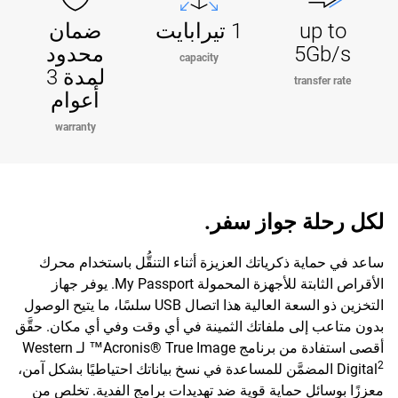
up to
1 تيرابايت
ضمان
5Gb/s
محدود
capacity
لمدة 3
transfer rate
أعوام
warranty
لكل رحلة جواز سفر.
ساعد في حماية ذكرياتك العزيزة أثناء التنقُّل باستخدام محرك
الأقراص الثابتة للأجهزة المحمولة My Passport. يوفر جهاز
التخزين ذو السعة العالية هذا اتصال USB سلسًا، ما يتيح الوصول
بدون متاعب إلى ملفاتك الثمينة في أي وقت وفي أي مكان. حقَّق
أقصى استفادة من برنامج Acronis® True Image™ لـ Western
2
Digital
المضمَّن للمساعدة في نسخ بياناتك احتياطيًا بشكل آمن،
معززًا بوسائل حماية قوية ضد تهديدات برامج الفدية. تخلص من