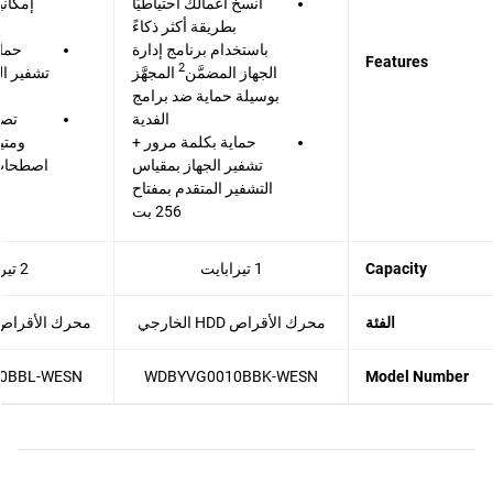
انسخ أعمالك احتياطيًا
إمكاني
بطريقة أكثر ذكاءً
باستخدام برنامج إدارة
حماي
Features
2
الجهاز المضمَّن
المجهَّز
بوسيلة حماية ضد برامج
الفدية
تصم
حماية بكلمة مرور +
ومتي
تشفير الجهاز بمقياس
اصطحاب 
التشفير المتقدم بمفتاح
256 بت
Capacity
1 تيرابايت
2 تيرابايت
الفئة
محرك الأقراص HDD الخارجي
محرك الأقراص HDD الخار
0BBL-WESN
WDBYVG0010BBK-WESN
Model Number