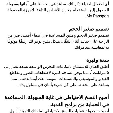
أي احتمال لضياع ذكرياتك- ساعد في الحفاظ على آمانها وسهولة
الوصول إليها باستخدام محرك الأقراص الثابتة للأجهزة المحمولة
My Passport.
تصميم صغير الحجم
تصميم صغير الحجم ومتين للمساعدة في إضفاء أقصى قدر من
الراحة على حياتك أثناء التنقُّل. هيكل متين يوفر لك رفيقًا موثوقًا
به لمعايشة مغامراتك.
سعة وفيرة
أطلق العنان للاستمتاع بإمكانيات التخزين الواسعة بسعة تصل إلى
1
6 تيرابايت
، مما يوفر مساحة كبيرة لاصطحاب الصور ومقاطع
الفيديو والموسيقى والمستندات المهمة معك أينما تذهب - مما
يساعد على الحفاظ على كل شيء بأمان في متناول يدك.
أصبح النسخ الاحتياطي في غاية السهولة. المساعدة
في الحماية من برامج الفدية.
أصبحت جدولة عمليات النسخ الاحتياطي لملفاتك الثمينة أسهل