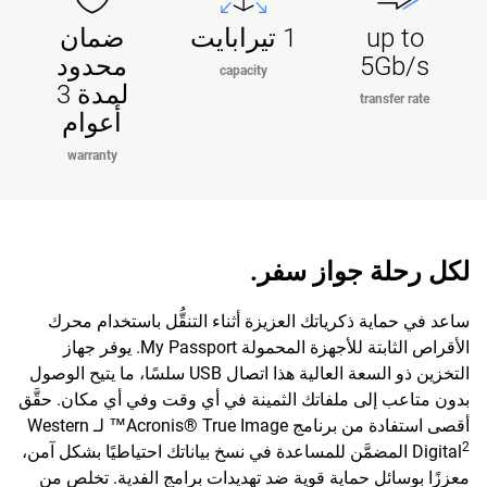
up to
1 تيرابايت
ضمان
5Gb/s
محدود
capacity
لمدة 3
transfer rate
أعوام
warranty
لكل رحلة جواز سفر.
ساعد في حماية ذكرياتك العزيزة أثناء التنقُّل باستخدام محرك
الأقراص الثابتة للأجهزة المحمولة My Passport. يوفر جهاز
التخزين ذو السعة العالية هذا اتصال USB سلسًا، ما يتيح الوصول
بدون متاعب إلى ملفاتك الثمينة في أي وقت وفي أي مكان. حقَّق
أقصى استفادة من برنامج Acronis® True Image™ لـ Western
2
Digital
المضمَّن للمساعدة في نسخ بياناتك احتياطيًا بشكل آمن،
معززًا بوسائل حماية قوية ضد تهديدات برامج الفدية. تخلص من