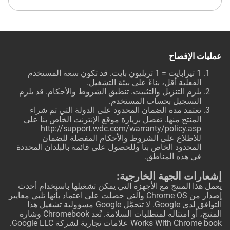
عمليات الإفصاح
1 تيرابايت = 1 تريليون بايت. قد تكون سعة المستخدم
الفعلية أقل، بناءً على بيئة التشغيل.
يلزم التنزيل والتثبيت. تنطبق الشروط والأحكام. قد يلزم
التسجيل بحساب المستخدم.
تعتمد مدة الضمان المحدود على الدولة التي تم شراء
المنتج منها. تفضل بزيارة موقع الإنترنت الخاص بنا على
http://support.wdc.com/warranty/policy.asp
للاطلاع على الشروط والأحكام المفصلة للضمان
المحدود الخاص بنا وللحصول على قائمة بالبلدان المحددة
في هذه المناطق.
إشعارات الجهة الخارجية:
يعمل هذا المنتج مع الأجهزة التي يمكن تشغيلها باستخدام أحدث
إصدار من Chrome OS والتي حصلت على اعتماد بأنها تلبي معايير
التوافق لدى Google. لا تتحمَّل Google مسؤولية تشغيل هذا
المنتج، أو امتثاله لمتطلبات السلامة. تُعد Chromebook وشارة
Works With Chrome book علامات تجارية لشركة Google LLC.