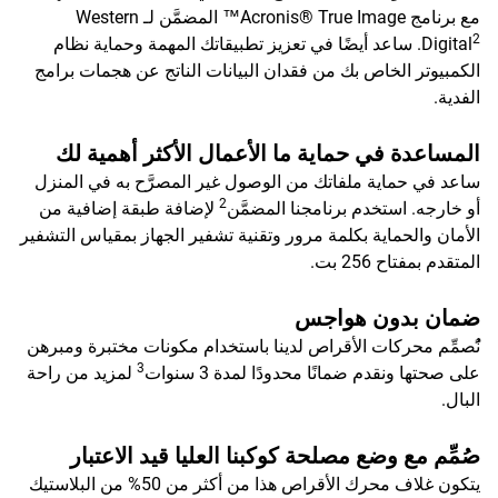
مع برنامج Acronis® True Image™ المضمَّن لـ Western
2
Digital
. ساعد أيضًا في تعزيز تطبيقاتك المهمة وحماية نظام
الكمبيوتر الخاص بك من فقدان البيانات الناتج عن هجمات برامج
الفدية.
المساعدة في حماية ما الأعمال الأكثر أهمية لك
ساعد في حماية ملفاتك من الوصول غير المصرَّح به في المنزل
2
أو خارجه. استخدم برنامجنا المضمَّن
لإضافة طبقة إضافية من
الأمان والحماية بكلمة مرور وتقنية تشفير الجهاز بمقياس التشفير
المتقدم بمفتاح 256 بت.
ضمان بدون هواجس
نًُصمِّم محركات الأقراص لدينا باستخدام مكونات مختبرة ومبرهن
3
على صحتها ونقدم ضمانًا محدودًا لمدة 3 سنوات
لمزيد من راحة
البال.
صُمِّم مع وضع مصلحة كوكبنا العليا قيد الاعتبار
يتكون غلاف محرك الأقراص هذا من أكثر من 50% من البلاستيك