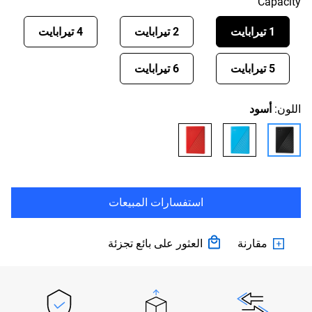
Capacity
1 تيرابايت
2 تيرابايت
4 تيرابايت
5 تيرابايت
6 تيرابايت
اللون:
أسود
استفسارات المبيعات
مقارنة
العثور على بائع تجزئة