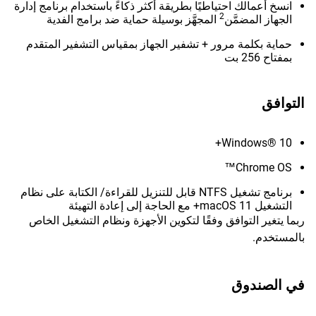
انسخ أعمالك احتياطيًا بطريقة أكثر ذكاءً باستخدام برنامج إدارة
2
الجهاز المضمَّن
المجهَّز بوسيلة حماية ضد برامج الفدية
حماية بكلمة مرور + تشفير الجهاز بمقياس التشفير المتقدم
بمفتاح 256 بت
التوافق
Windows® 10+
Chrome OS™
برنامج تشغيل NTFS قابل للتنزيل للقراءة/ الكتابة على نظام
التشغيل macOS 11+ مع الحاجة إلى إعادة التهيئة
ربما يتغير التوافق وفقًا لتكوين الأجهزة ونظام التشغيل الخاص
بالمستخدم.
في الصندوق