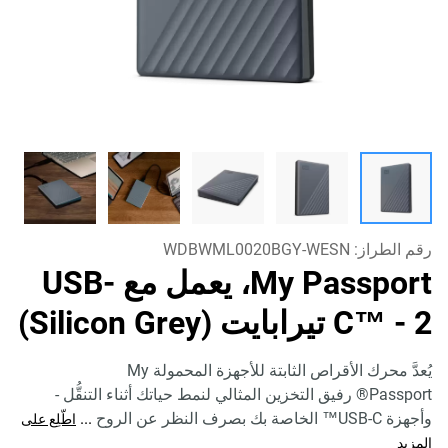
رقم الطراز:
WDBWML0020BGY-WESN
My Passport، يعمل مع USB-
- 2 تيرابايت (Silicon Grey)
C™
يُعدَّ محرك الأقراص الثابتة للأجهزة المحمولة My
Passport® رفيق التخزين المثالي لنمط حياتك أثناء التنقُّل -
وأجهزة USB-C™ الخاصة بك بصرف النظر عن الروح
...
اطّلِع على
المزيد