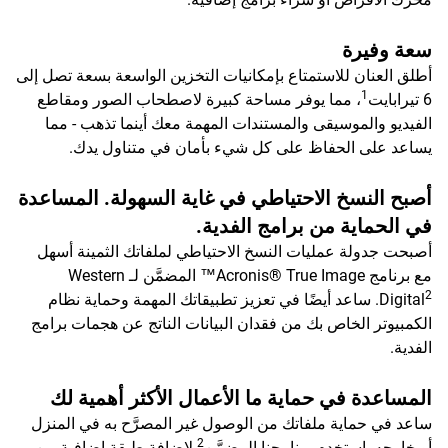
سعة وفيرة
أطلق العنان للاستمتاع بإمكانيات التخزين الواسعة بسعة تصل إلى
1
6 تيرابايت
، مما يوفر مساحة كبيرة لاصطحاب الصور ومقاطع
الفيديو والموسيقى والمستندات المهمة معك أينما تذهب - مما
يساعد على الحفاظ على كل شيء بأمان في متناول يدك.
أصبح النسخ الاحتياطي في غاية السهولة. المساعدة
في الحماية من برامج الفدية.
أصبحت جدولة عمليات النسخ الاحتياطي لملفاتك الثمينة أسهل
مع برنامج Acronis® True Image™ المضمَّن لـ Western
2
Digital
. ساعد أيضًا في تعزيز تطبيقاتك المهمة وحماية نظام
الكمبيوتر الخاص بك من فقدان البيانات الناتج عن هجمات برامج
الفدية.
المساعدة في حماية ما الأعمال الأكثر أهمية لك
ساعد في حماية ملفاتك من الوصول غير المصرَّح به في المنزل
2
أو خارجه. استخدم برنامجنا المضمَّن
لإضافة طبقة إضافية من