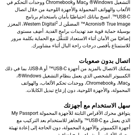
التشغيل Windows® وMac وChromebook ووحدات التحكم في
الألعاب والهواتف المحمولة والأجهزة اللوحية من خلال اتصال
USB-C™. انسخ بياناتك احتياطيًا بأمان باستخدام برنامج
2
Acronis® True Image™ المضمَّن لـ Western Digital
، المعزز
بوسيلة حماية قوية ضد تهديدات برامج الفدية. أضِف مستوى
إضافيًا من الأمان أثناء الاستعداد للتنقُّل مع الحماية بكلمة مرور
للاستمتاع بأقصى درجات راحة البال أثناء مشاويرك.
اتصال بدون صعوبات
يمكنك الاتصال بالمزيد من أجهزة USB-C™ أو USB-A، بما في ذلك
الكمبيوتر الشخصي الذي يعمل بنظام التشغيل Windows®،
وMac، وChromebook، ووحدات تحكم الألعاب، والهواتف
المحمولة، والأجهزة اللوحية، دون إزعاج تبديل الكابلات.
سهل الاستخدام مع أجهزتك
يتوافق محرك الأقراص الثابتة للأجهزة المحمولة My Passport
الذي يعمل مع USB-C™ والجاهز للاستخدام بعد التركيب مع
أجهزة الكمبيوتر والأجهزة المحمولة، دون الحاجة إلى إعادة تهيئة
محرك الأقراص أو شراء برامج إضافية.