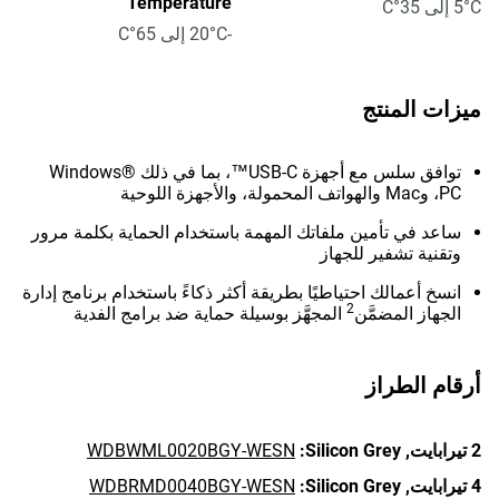
Temperature
5°C إلى 35°C
-20°C إلى 65°C
ميزات المنتج
توافق سلس مع أجهزة USB-C™، بما في ذلك Windows®
PC، وMac والهواتف المحمولة، والأجهزة اللوحية
ساعد في تأمين ملفاتك المهمة باستخدام الحماية بكلمة مرور
وتقنية تشفير للجهاز
انسخ أعمالك احتياطيًا بطريقة أكثر ذكاءً باستخدام برنامج إدارة
2
الجهاز المضمَّن
المجهَّز بوسيلة حماية ضد برامج الفدية
أرقام الطراز
2 تيرابايت,
Silicon Grey:
WDBWML0020BGY-WESN
4 تيرابايت,
Silicon Grey:
WDBRMD0040BGY-WESN