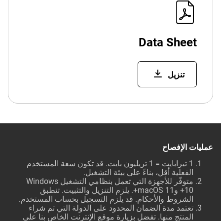
Data Sheet
تنزيل
عمليات الإفصاح
1 تيرابايت = 1 تريليون بايت. قد تكون سعة المستخدم
الفعلية أقل، بناءً على بيئة التشغيل.
متوفّر للأجهزة التي تعمل بنظامي التشغيل Windows
10+ وmacOS 11+. يلزم التنزيل والتثبيت. تنطبق
الشروط والأحكام. قد يلزم التسجيل بحساب المستخدم.
تعتمد مدة الضمان المحدود على الدولة التي تم شراء
المنتج منها. تفضل بزيارة موقع الإنترنت الخاص بنا على