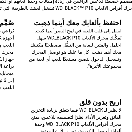
جية كفاءة ذو سعة تصل إلى 6 تيرابايت، مصمم خصيصًا للاعبين الراغبين في زيادة إمكانات وحد
غيل لعبتك بالطريقة التي تختارها.
احتفظ بألعابك معك أينما ذهبت
صُمِّ
انتقل إلى قلب اللعبة في لمح البصر أينما كنت.
يُراعي 
يُمكِّنك محرك الألعاب WD_BLACK P10 سهل
احلمل والمتين للغاية من التنقُّل مصطحبًا مكتبتك
اللعب وإ
معك أينما ذهبت. كل ما عليك هو توصيل المحرك
وتسجيل الدخول لتصبح مستعدًا للعب أي لعبة من
جهاز ال
4
مجموعتك الأثيرة
.
ميجابايت
إلى 6 تيرابايت
اللعب د
اربح بدون قلق
لا نظير لـ WD_BLACK فيما يتعلق بزيادة التخزين
الفائق وتعزيز الأداء. نظرًا لتصميمه للاعبين، يمنح
محرك أقراص الألعاب WD_BLACK P10 وحدة
ألعابك أو جهاز الكمبيوتر تعزيز الأداء الموثوق