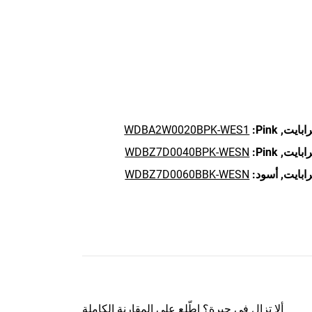
WDBA2W0020BPK-WES1
Pink:
WDBZ7D0040BPK-WESN
Pink:
أسود:
WDBZ7D0060BBK-WESN
ألا تزال في حيرة؟
اطّلِع على المقارنة الكاملة