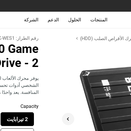
المنتجات
الحلول
الدعم
الشركة
رقم الطراز:
-WES1
 الأقراص الصلب (HDD)
0 Game
- 2 تيرابايت (أسود)
rive
الشخصي أدوات تحسين 
المنافسة. يعد واحدًا
Capacity
2 تيرابايت