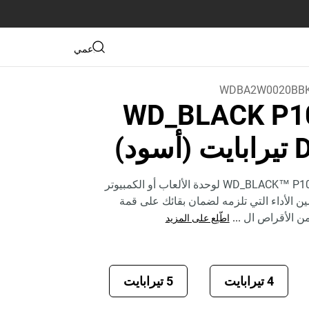
دعمي
WDBA2W0020BBK
WD_BLACK P1
D
يوفر محرك الألعاب WD_BLACK™ P10 لوحدة الألعاب أو الكمبيوتر
الأداء التي تلزمه لضمان بقائك على قمة
 من الأقراص ال
...
اطّلِع على المزيد
4 تيرابايت
5 تيرابايت