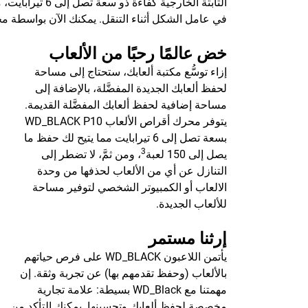
الثابتة الخار
في عامل الشكل أثناء التنقل. يمكنك الآن بواسطة محرك أقراص الالعاب WD_BLACK™ P10 تش
خض عالمًا رحبًا من الألعاب
إزاء توسُّع مكتبة ألعابك، ستحتاج إلى مساحة
لحفظ ألعابك الجديدة المفضَّلة، بالإضافة إلى
مساحة إضافية لحفظ ألعابك المفضَّلة القديمة.
يتوفر محرك أقراص الألعاب WD_BLACK P10
بسعة تصل إلى 6 تيرابايت مما يتيح لك حفظ ما
3
يصل إلى 150 لعبة
، ومن ثمَّ، لا تضطر إلى
التنازل عن أي من الألعاب لحذفها من وحدة
الالعاب أو الكمبيوتر الشخصي لتوفير مساحة
للألعاب الجديدة.
إرثنا مستمر
يأتمن اللاعبون WD_BLACK على فرص حياتهم
بالألعاب (وحفظ تقدمهم بها) عن تجربة وثقة. إن
مهمتنا مع WD_Black بسيطة: علامة تجارية
مخصصة لحفظ ألعابك وتحسينها. يمكنك التأكد من