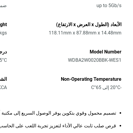
up to 5Gb/s
ضمان 
الأبعاد (الطول x العرض x الارتفاع)
ght
kgs
118.11mm x 87.88mm x 14.48mm
Model Number
درجة
WDBA2W0020BBK-WES1
5°C إلى 35°C
Non-Operating Temperature
الشه
-20°C إلى 65°C
UKCA
تصميم محمول وقوي بتكوين يوفر الوصول السريع إلى مكتبة ألع
قرص صلب ثابت عالي الأداء لتعزيز تجربة اللعب على الحاسب 