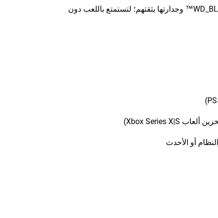
طوِّر خصيصًا لتلبية احتياجات اللاعبين بالاستناد إلى جودة WD_BLACK™ وجدارتها بثقتهم؛ لتستمتع باللعب دون