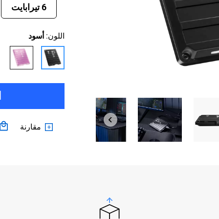
6 تيرابايت
اللون:
أسود
ا
مقارنة