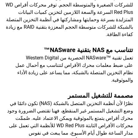
للشركات الصغيرة والمتوسطة الحجم. توفر محركات أقراص WD
Red Plus السرعة والسعة اللازمين لتخزين كميات البيانات
المتزايدة بسرعة وحمايتها ومشاركتها في أنظمة التخزين المتصلة
بالشبكة للشركات متوسطة الحجم المعززة بتقنية RAID مع زيادة
كفاءة الطاقة.
تتناسب مع NAS بتقنية NASware™
تعمل تقنية NASware™‎ الحصرية من Western Digital
على ضبط معلمات محرك الأقراص لتتناسب مع أحمال عمل
نظام التخزين المتصلة بالشبكة، مما يساعد على زيادة الأداء
والموثوقية.
مصممة للتشغيل المستمر
نظرًا لأن أنظمة التخزين المتصل بالشبكة (NAS) تكون دائمًا في
وضع التشغيل المستمر غير المنقطع، فهنا تقتضي الضرورة وجود
محرك أقراص يتمتع بالموثوقية ويمكن الاعتماد عليه. صُممِّت
محركات الأقراص الثابتة WD Red Plus للأنظمة التي تعمل على
مدار الساعة طوال أيام الأسبوع، مما يبعث في نفوس