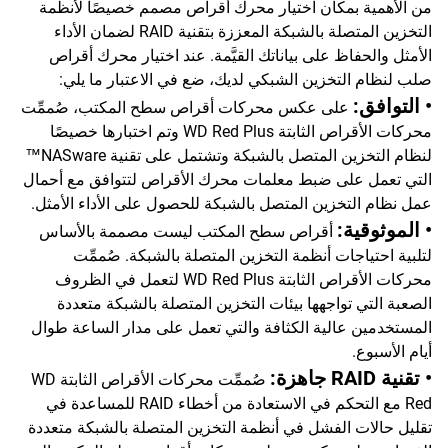
من الأهمية بمكان اختيار محرك أقراص مصمم خصيصًا لأنظمة
التخزين المتصلة بالشبكة المعززة بتقنية RAID لضمان الأداء
الأمثل والحفاظ على بياناتك القيَّمة. عند اختيار محرك أقراص
صلب لنظام التخزين الشبكي لديك، ضع في الاعتبار ما يلي:
• التوافق:
على عكس محركات أقراص سطح المكتب، صُممِّت
محركات الأقراص الثابتة WD Red Plus وتم اختبارها خصيصًا
لنظام التخزين المتصل بالشبكة وتشتمل على تقنية NASware™
التي تعمل على ضبط معلمات محرك الأقراص لتتوافق مع أحمال
عمل نظام التخزين المتصل بالشبكة للحصول على الأداء الأمثل.
• الموثوقية:
أقراص سطح المكتب ليست مصممة بالأساس
لتلبية احتياجات أنظمة التخزين المتصلة بالشبكة. صُممِّت
محركات الأقراص الثابتة WD Red Plus لتعمل في الظروف
الصعبة التي تواجهها بيئات التخزين المتصلة بالشبكة متعددة
المستخدمين عالية الكثافة والتي تعمل على مدار الساعة طوال
أيام الأسبوع.
• تقنية RAID جاهزة:
صُممِّت محركات الأقراص الثابتة WD
Red مع التحكم في الاستعادة من أخطاء RAID للمساعدة في
تقليل حالات الفشل في أنظمة التخزين المتصلة بالشبكة متعددة