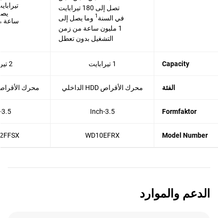
تيراباي
تصل إلى 180 تيرابايت
1
في السنة
وما يصل إلى
ساعة م
1 مليون ساعة من زمن
التشغيل بدون تعطل
Capacity
1 تيرابايت
2 تيرابايت
الفئة
محرك الأقراص HDD الداخلي
محرك الأقراص HDD الداخ
3.5-Inch
3.5-Inch
Formfaktor
2FFSX
WD10EFRX
Model Number
الدعم والموارد