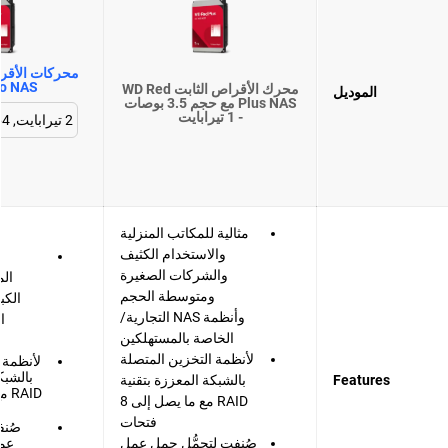
ro NAS
محرك الأقراص الثابت WD Red
الموديل
Plus NAS مع حجم 3.5 بوصات
- 1 تيرابايت
مثالية للمكاتب المنزلية
والاستخدام الكثيف
م
والشركات الصغيرة
ال
ومتوسطة الحجم
وأنظمة NAS التجارية/
ا
الخاصة بالمستهلكين
لأنظمة التخزين المتصلة
لأنظمة 
بالشبك
Features
بالشبكة المعززة بتقنية
AID
RAID مع ما يصل إلى 8
فتحات
صُنف
صُنفت لتحمُّل حمل عمل