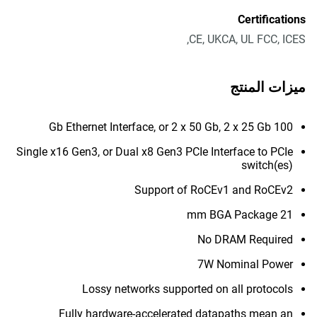
Certifications
CE, UKCA, UL FCC, ICES,
ميزات المنتج
100 Gb Ethernet Interface, or 2 x 50 Gb, 2 x 25 Gb
Single x16 Gen3, or Dual x8 Gen3 PCIe Interface to PCIe
switch(es)
Support of RoCEv1 and RoCEv2
21 mm BGA Package
No DRAM Required
7W Nominal Power
Lossy networks supported on all protocols
Fully hardware-accelerated datapaths mean an