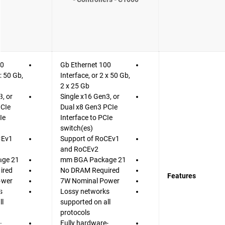
100 Gb Ethernet
x 50 Gb,
Interface, or 2 x 50 Gb,
2 x 25 Gb
3, or
Single x16 Gen3, or
PCIe
Dual x8 Gen3 PCIe
Ie
Interface to PCIe
switch(es)
CEv1
Support of RoCEv1
and RoCEv2
21 mm BGA Package
21 mm BGA Package
ired
No DRAM Required
Features
ower
7W Nominal Power
s
Lossy networks
ll
supported on all
protocols
-
Fully hardware-