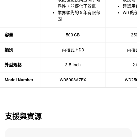
靠性，並優化了效能
建議用
業界領先的 5 年有限保
WD 的
固
容量
500 GB
25
類別
內接式 HDD
內接式
外型規格
3.5-Inch
2.
Model Number
WD5003AZEX
WD25
支援與資源