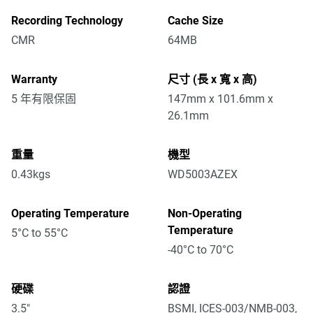
Recording Technology
Cache Size
CMR
64MB
Warranty
尺寸 (長 x 寬 x 高)
5 年有限保固
147mm x 101.6mm x
26.1mm
重量
機型
0.43kgs
WD5003AZEX
Operating Temperature
Non-Operating
Temperature
5°C to 55°C
-40°C to 70°C
硬碟
認證
3.5"
BSMI, ICES-003/NMB-003,