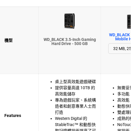
WD_BLACK 
Mobile H
WD_BLACK 3.5-Inch Gaming
機型
Hard Drive - 500 GB
桌上型高效能遊戲硬碟
提供容量高達 10TB 的
無需妥
高效能儲存
多功能
專為遊戲玩家、系統構
高效能
造者和創意專業人士而
動態快
打造
雙處理
Features
Western Digital 的
成熟的
StableTrac™ 和動態快
NoTo
取記憶體技術提高了可
放技術