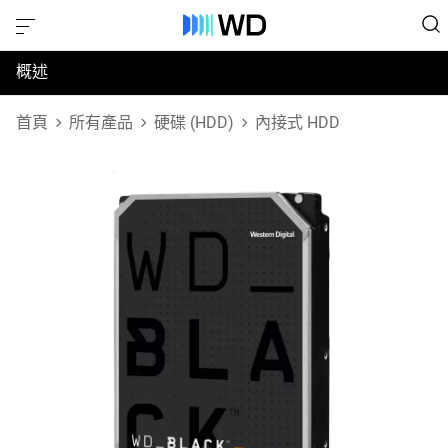
概述
規格
首頁
所有產品
硬碟 (HDD)
內接式 HDD
支援與資源