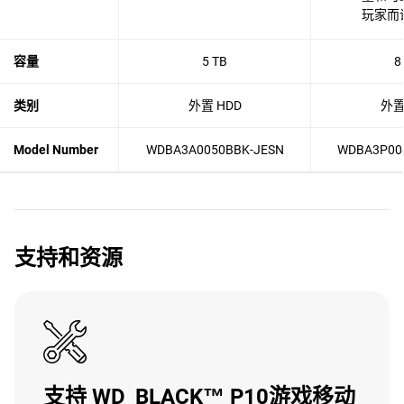
玩家而
容量
5 TB
8
类别
外置 HDD
外置
Model Number
WDBA3A0050BBK-JESN
WDBA3P00
支持和资源
支持 WD_BLACK™ P10游戏移动