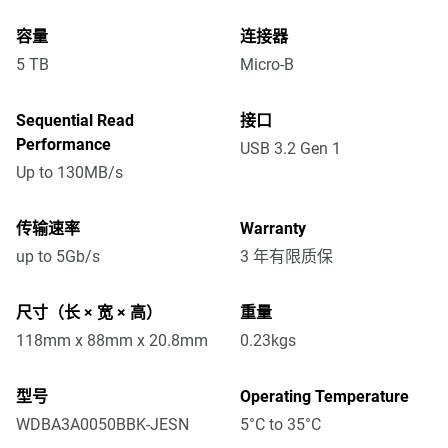
容量
连接器
5 TB
Micro-B
Sequential Read
接口
Performance
USB 3.2 Gen 1
Up to 130MB/s
传输速率
Warranty
up to 5Gb/s
3 年有限质保
尺寸（长 × 宽 × 高）
重量
118mm x 88mm x 20.8mm
0.23kgs
型号
Operating Temperature
WDBA3A0050BBK-JESN
5°C to 35°C