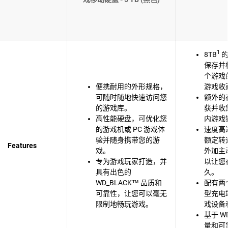
1
8TB
的
保存并构
个游戏
便携耐用的外形规格，
游戏收
可随时随地快速访问您
额外的
的游戏库。
获并收
高性能硬盘，可优化您
内游戏
的游戏机或 PC 游戏体
速度高达 
验并随身携带您的游
额定转速
Features
戏。
外加主
专为游戏玩家打造，并
以让您
具有出色的
久。
WD_BLACK™ 品质和
配有两个 
可靠性，让您可以毫无
型充电
限制地畅玩游戏。
戏设备
基于 WD
量和可