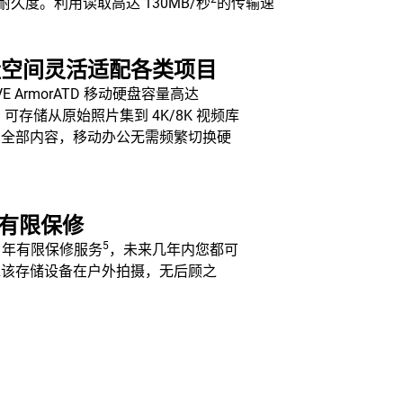
久度。利用读取高达 130MB/秒
的传输速
量空间灵活适配各类项目
IVE ArmorATD 移动硬盘容量高达
，可存储从原始照片集到 4K/8K 视频库
的全部内容，移动办公无需频繁切换硬
年有限保修
5
3 年有限保修服务
，未来几年内您都可
靠该存储设备在户外拍摄，无后顾之