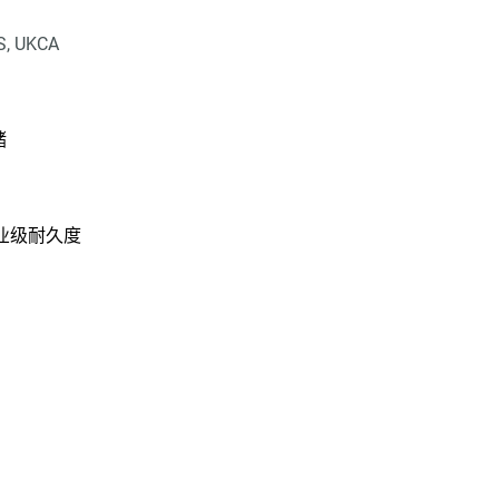
IS, UKCA
储
业级耐久度