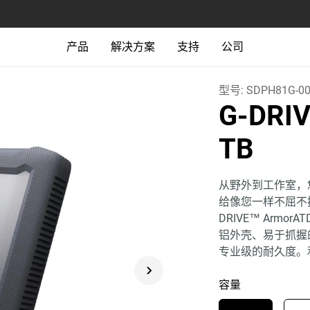
产品
解决方案
支持
公司
型号:
SDPH81G-00
G-DRI
TB
从野外到工作室，
给像您一样不屈不
DRIVE™ Arm
铝外壳、易于抓握的
专业级的耐久度。利
容量