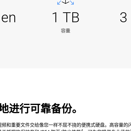
Gen
1 TB
3
容量
地进行可靠备份。
重要文件交给像您一样不屈不挠的便携式硬盘。高容量的闪迪大师极客
4