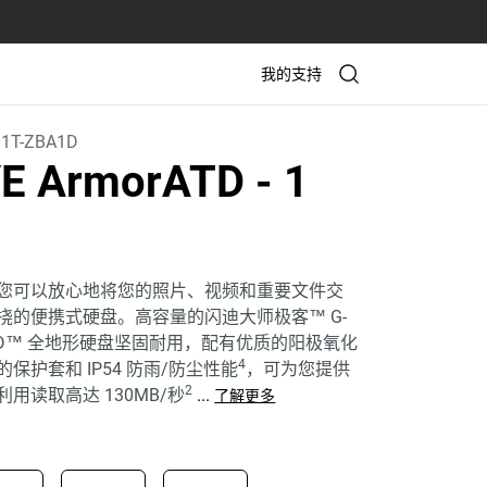
我的支持
1T-ZBA1D
VE ArmorATD
- 1
您可以放心地将您的照片、视频和重要文件交
挠的便携式硬盘。高容量的闪迪大师极客™ G-
orATD™ 全地形硬盘坚固耐用，配有优质的阳极氧化
4
保护套和 IP54 防雨/防尘性能
，可为您提供
2
用读取高达 130MB/秒
...
了解更多