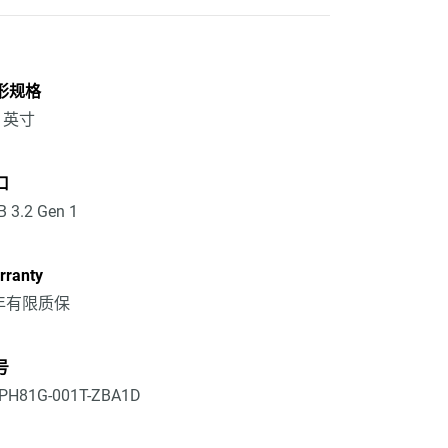
形规格
5 英寸
口
 3.2 Gen 1
rranty
 年有限质保
号
PH81G-001T-ZBA1D