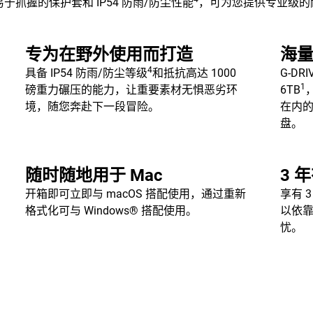
抓握的保护套和 IP54 防雨/防尘性能
，可为您提供专业级的耐
专为在野外使用而打造
海
4
具备 IP54 防雨/防尘等级
和抵抗高达 1000
G-DR
1
磅重力碾压的能力，让重要素材无惧恶劣环
6TB
境，随您奔赴下一段冒险。
在内
盘。
随时随地用于 Mac
3 
开箱即可立即与 macOS 搭配使用，通过重新
享有 
格式化可与 Windows® 搭配使用。
以依
忧。