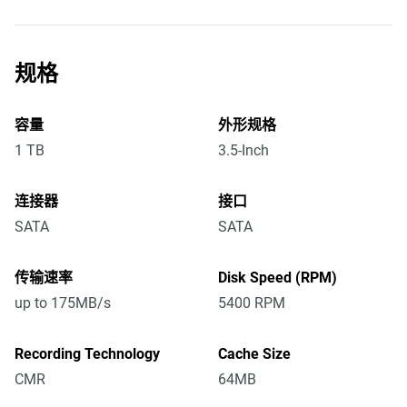
规格
容量
外形规格
1 TB
3.5-Inch
连接器
接口
SATA
SATA
传输速率
Disk Speed (RPM)
up to 175MB/s
5400 RPM
Recording Technology
Cache Size
CMR
64MB