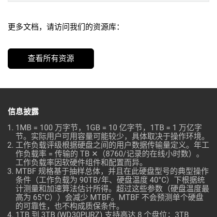
更多文档，请访问我们的资源库：
查看所有资源
信息披露
1MB = 100 万字节，1GB = 10 亿字节，1TB = 1 万亿字
节。实际用户可用容量可能较少，具体取决于操作环境。
工作负载评级根据硬盘之间的用户数据传输量定义。年工
作负载率 = 传输的 TB ✕（8760/记录的在线小时数）。
工作负载率因软硬件组件和配置而异。
MTBF 规格基于抽样总体，并且在此硬盘型号的典型操作
条件（工作负载为 90TB/年、硬盘温度 40°C）下根据统
计测量和加速算法估计所得。超过这些参数（硬盘温度最
高为 65°C））会减少 MTBF。MTBF 不会预测单个硬盘
的可靠性，也不构成质保条件。
1TB 到 3TB (WD30PURZ) 支持高达 8 个盘位；3TB