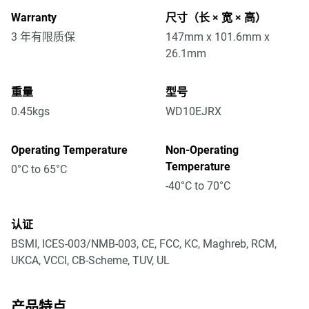
Warranty
尺寸（长 × 宽 × 高）
3 年有限质保
147mm x 101.6mm x
26.1mm
重量
型号
0.45kgs
WD10EJRX
Operating Temperature
Non-Operating
Temperature
0°C to 65°C
-40°C to 70°C
认证
BSMI, ICES-003/NMB-003, CE, FCC, KC, Maghreb, RCM,
UKCA, VCCI, CB-Scheme, TUV, UL
产品特点