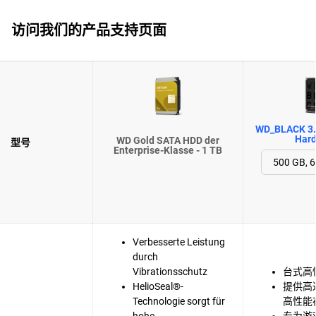
访问我们的产品支持页面
WD_BLACK 3.
Hard
WD Gold SATA HDD der
型号
Enterprise-Klasse - 1 TB
Verbesserte Leistung
durch
Vibrationsschutz
台式高
HelioSeal®-
提供高达
Technologie sorgt für
高性能