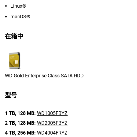
Linux®
macOS®
在箱中
WD Gold Enterprise Class SATA HDD
型号
1 TB,
128 MB:
WD1005FBYZ
2 TB,
128 MB:
WD2005FBYZ
4 TB,
256 MB:
WD4004FRYZ