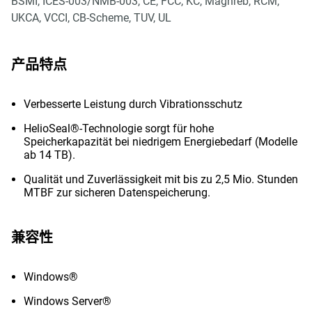
BSMI, ICES-003/NMB-003, CE, FCC, KC, Maghreb, RCM,
UKCA, VCCI, CB-Scheme, TUV, UL
产品特点
Verbesserte Leistung durch Vibrationsschutz
HelioSeal®-Technologie sorgt für hohe
Speicherkapazität bei niedrigem Energiebedarf (Modelle
ab 14 TB).
Qualität und Zuverlässigkeit mit bis zu 2,5 Mio. Stunden
MTBF zur sicheren Datenspeicherung.
兼容性
Windows®
Windows Server®