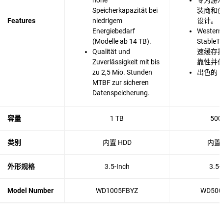
hohe
专为游
Speicherkapazität bei
装商和
Features
niedrigem
设计。
Energiebedarf
Western
(Modelle ab 14 TB).
Stabl
Qualität und
速缓存
Zuverlässigkeit mit bis
靠性并
zu 2,5 Mio. Stunden
出色的 
MTBF zur sicheren
Datenspeicherung.
容量
1 TB
50
类别
内置 HDD
内置
外形规格
3.5-Inch
3.5
Model Number
WD1005FBYZ
WD50