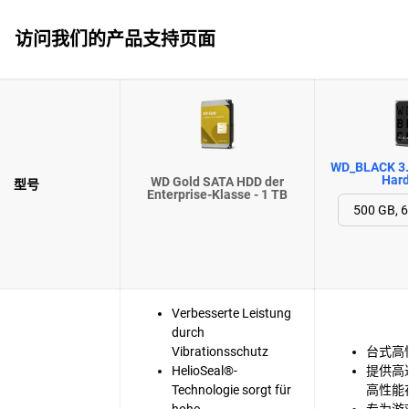
访问我们的产品支持页面
WD_BLACK 3.
Hard
WD Gold SATA HDD der
型号
Enterprise-Klasse - 1 TB
Verbesserte Leistung
durch
Vibrationsschutz
台式高
HelioSeal®-
提供高达
Technologie sorgt für
高性能