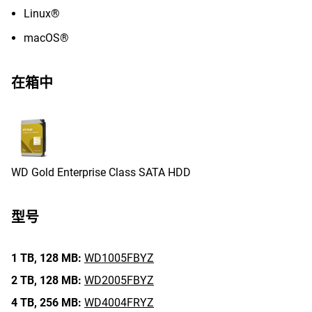
Linux®
macOS®
在箱中
WD Gold Enterprise Class SATA HDD
型号
1 TB,
128 MB:
WD1005FBYZ
2 TB,
128 MB:
WD2005FBYZ
4 TB,
256 MB:
WD4004FRYZ