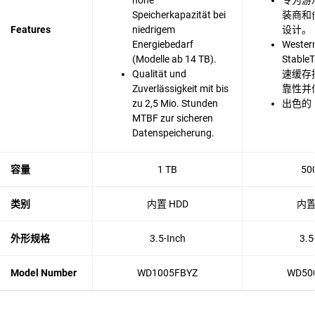
hohe
专为游
Speicherkapazität bei
装商和
Features
niedrigem
设计。
Energiebedarf
Western
(Modelle ab 14 TB).
Stabl
Qualität und
速缓存
Zuverlässigkeit mit bis
靠性并
zu 2,5 Mio. Stunden
出色的 
MTBF zur sicheren
Datenspeicherung.
容量
1 TB
50
类别
内置 HDD
内置
外形规格
3.5-Inch
3.5
Model Number
WD1005FBYZ
WD50