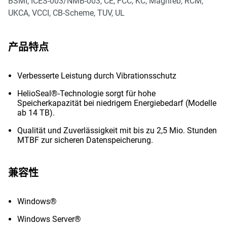
BSMI, ICES-003/NMB-003, CE, FCC, KC, Maghreb, RCM,
UKCA, VCCI, CB-Scheme, TUV, UL
产品特点
Verbesserte Leistung durch Vibrationsschutz
HelioSeal®-Technologie sorgt für hohe
Speicherkapazität bei niedrigem Energiebedarf (Modelle
ab 14 TB).
Qualität und Zuverlässigkeit mit bis zu 2,5 Mio. Stunden
MTBF zur sicheren Datenspeicherung.
兼容性
Windows®
Windows Server®