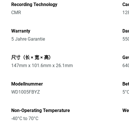
Recording Technology
Ca
CMR
12
Warranty
Dau
5 Jahre Garantie
55
尺寸（长 × 宽 × 高）
Ge
147mm x 101.6mm x 26.1mm
64
Modellnummer
Be
WD1005FBYZ
5°C
Non-Operating Temperature
Wei
-40°C to 70°C