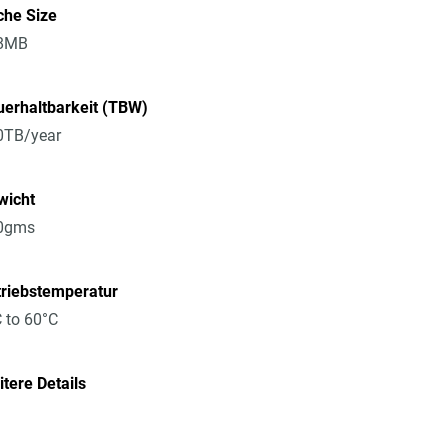
che Size
8MB
erhaltbarkeit (TBW)
0TB/year
wicht
0gms
triebstemperatur
 to 60°C
tere Details