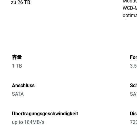
Modus 
zu 26 TB.
WCD-Mo
optima
容量
Fo
1 TB
3.5
Anschluss
Sch
SATA
SA
Übertragungsgeschwindigkeit
Di
up to 184MB/s
72