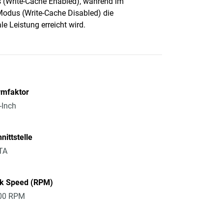
(Write-Cache Enabled), während im
dus (Write-Cache Disabled) die
le Leistung erreicht wird.
rmfaktor
-Inch
nittstelle
TA
sk Speed (RPM)
00 RPM