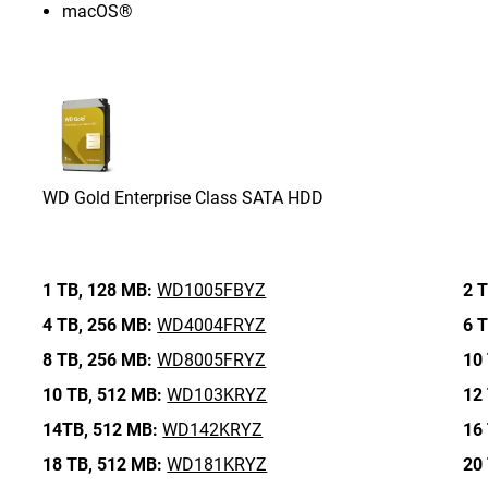
macOS®
WD Gold Enterprise Class SATA HDD
1 TB,
128 MB:
WD1005FBYZ
2 T
4 TB,
256 MB:
WD4004FRYZ
6 T
8 TB,
256 MB:
WD8005FRYZ
10 
10 TB,
512 MB:
WD103KRYZ
12 
14TB,
512 MB:
WD142KRYZ
16 
18 TB,
512 MB:
WD181KRYZ
20 