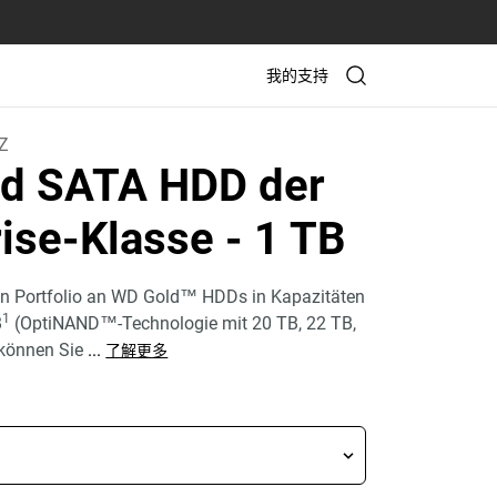
我的支持
Z
d SATA HDD der
rise-Klasse
- 1 TB
n Portfolio an WD Gold™ HDDs in Kapazitäten
1
B
(OptiNAND™-Technologie mit 20 TB, 22 TB,
 können Sie
...
了解更多