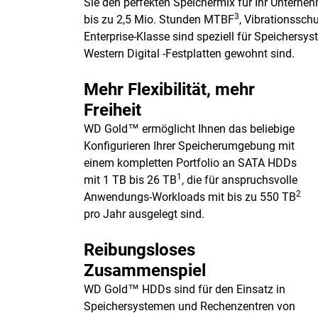
Sie den perfekten Speichermix für Ihr Untern
3
bis zu 2,5 Mio. Stunden MTBF
, Vibrationssch
Enterprise-Klasse sind speziell für Speichers
Western Digital -Festplatten gewohnt sind.
Mehr Flexibilität, mehr
Freiheit
WD Gold™ ermöglicht Ihnen das beliebige
Konfigurieren Ihrer Speicherumgebung mit
einem kompletten Portfolio an SATA HDDs
1
mit 1 TB bis 26 TB
, die für anspruchsvolle
2
Anwendungs-Workloads mit bis zu 550 TB
pro Jahr ausgelegt sind.
Reibungsloses
Zusammenspiel
WD Gold™ HDDs sind für den Einsatz in
Speichersystemen und Rechenzentren von