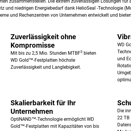
ehmen zusammenstellen. Die extrem zuverlässigen Lösungen für
utz und niedrigen Energiebedarf dank HelioSeal -Technologie 
ysteme und Rechenzentren von Unternehmen entwickelt und bieten
Zuverlässigkeit ohne
Vibr
Kompromisse
WD Gol
Techno
3
Mit bis zu 2,5 Mio. Stunden MTBF
bieten
und Ec
WD Gold™-Festplatten höchste
Rotati
Zuverlässigkeit und Langlebigkeit.
Umgebu
optima
Skalierbarkeit für Ihr
Schu
Unternehmen
Die in
22 TB 
OptiNAND™-Technologie ermöglicht WD
Datens
Gold™-Festplatten mit Kapazitäten von bis