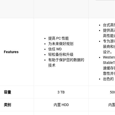
台式高
提供高达
高性能
提高 PC 性能
专为游
为未来做好规划
装商和
信任 WD
Features
设计。
轻松备份和升级
Western
有助于保护您的数据的
Stabl
技术
速缓存
靠性并
出色的 
容量
3 TB
50
类别
内置 HDD
内置