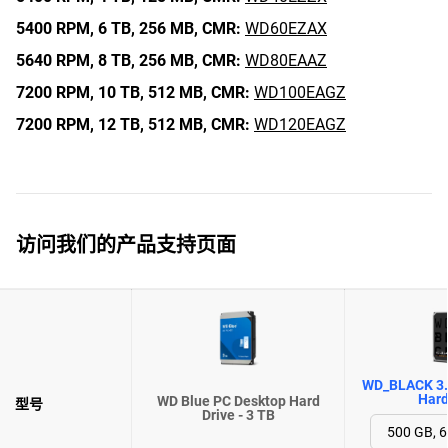
5400 RPM,
6 TB,
256 MB,
CMR:
WD60EZAX
5640 RPM,
8 TB,
256 MB,
CMR:
WD80EAAZ
7200 RPM,
10 TB,
512 MB,
CMR:
WD100EAGZ
7200 RPM,
12 TB,
512 MB,
CMR:
WD120EAGZ
访问我们的产品支持页面
WD_BLACK 3.
Hard
WD Blue PC Desktop Hard
型号
Drive - 3 TB