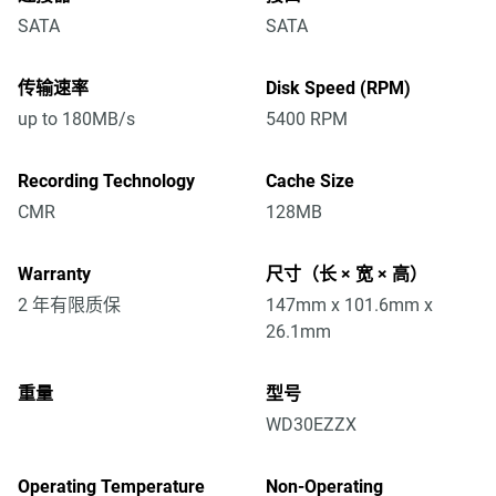
SATA
SATA
传输速率
Disk Speed (RPM)
up to 180MB/s
5400 RPM
Recording Technology
Cache Size
CMR
128MB
Warranty
尺寸（长 × 宽 × 高）
2 年有限质保
147mm x 101.6mm x
26.1mm
重量
型号
WD30EZZX
Operating Temperature
Non-Operating