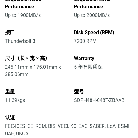
Performance
Performance
Up to 1900MB/s
Up to 2000MB/s
接口
Disk Speed (RPM)
Thunderbolt 3
7200 RPM
尺寸（长 × 宽 × 高）
Warranty
245.11mm x 175.01mm x
5 年有限质保
385.06mm
重量
型号
11.39kgs
SDPH48H-048T-ZBAAB
认证
FCC-ICES, CE, RCM, BIS, VCCI, KC, EAC, SABER, LoA, BSMI,
UAE, UKCA