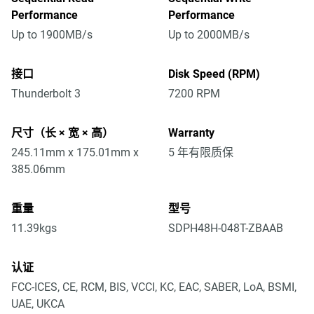
Performance
Performance
Up to 1900MB/s
Up to 2000MB/s
接口
Disk Speed (RPM)
Thunderbolt 3
7200 RPM
尺寸（长 × 宽 × 高）
Warranty
245.11mm x 175.01mm x
5 年有限质保
385.06mm
重量
型号
11.39kgs
SDPH48H-048T-ZBAAB
认证
FCC-ICES, CE, RCM, BIS, VCCI, KC, EAC, SABER, LoA, BSMI,
UAE, UKCA