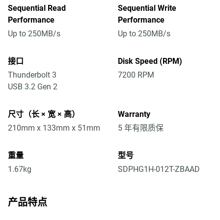
Sequential Read
Sequential Write
Performance
Performance
Up to 250MB/s
Up to 250MB/s
接口
Disk Speed (RPM)
Thunderbolt 3
7200 RPM
USB 3.2 Gen 2
尺寸（长 × 宽 × 高）
Warranty
210mm x 133mm x 51mm
5 年有限质保
重量
型号
1.67kg
SDPHG1H-012T-ZBAAD
产品特点